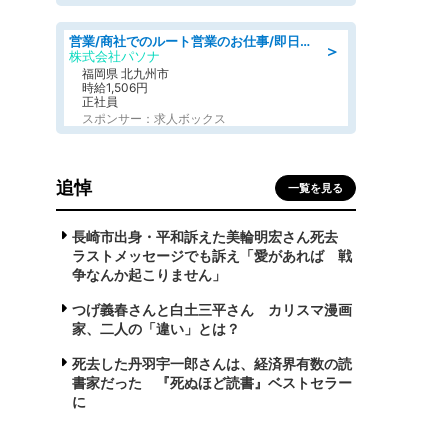
営業/商社でのルート営業のお仕事/即日勤務可/車通勤可/営業
＞
株式会社パソナ
福岡県 北九州市
時給1,506円
正社員
スポンサー：求人ボックス
追悼
一覧を見る
長崎市出身・平和訴えた美輪明宏さん死去
ラストメッセージでも訴え「愛があれば 戦
争なんか起こりません」
つげ義春さんと白土三平さん カリスマ漫画
家、二人の「違い」とは？
死去した丹羽宇一郎さんは、経済界有数の読
書家だった 『死ぬほど読書』ベストセラー
に