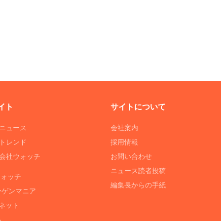
イト
サイトについて
Tニュース
会社案内
Tトレンド
採用情報
ST会社ウォッチ
お問い合わせ
ニュース読者投稿
ウォッチ
編集長からの手紙
ーゲンマニア
ネット
る