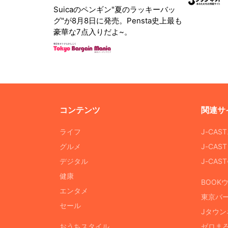
Suicaのペンギン"夏のラッキーバッ
グ"が8月8日に発売。Pensta史上最も
豪華な7点入りだよ~。
コンテンツ
関連サ
ライフ
J-CAS
グルメ
J-CAS
デジタル
J-CA
健康
BOOK
エンタメ
東京バ
セール
Jタウン
おうちスタイル
ゼロま