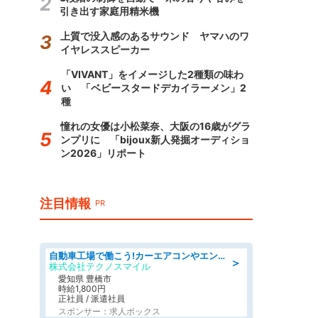
引き出す家庭用精米機
上質で没入感のあるサウンド ヤマハのワ
イヤレススピーカー
「VIVANT」をイメージした2種類の味わ
い 「ベビースタードデカイラーメン」2
種
憧れの女優は小松菜奈、大阪の16歳がグラ
ンプリに 「bijoux新人発掘オーディショ
ン2026」リポート
注目情報
PR
自動車工場で働こう!カーエアコンやエンジンの製造・加工業務/寮完備 denso aichi
＞
株式会社テクノスマイル
愛知県 豊橋市
時給1,800円
正社員 / 派遣社員
スポンサー：求人ボックス