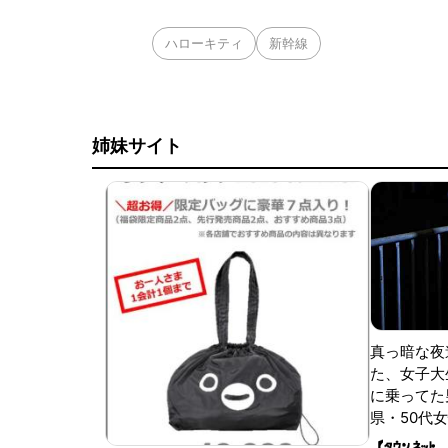
ハローキティ
新幹線
姉妹サイト
真っ暗な夜
た、女子大
に乗ってた
県・50代女