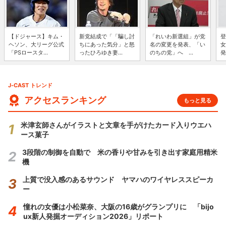
【ドジャース】キム・
新党結成で「「騙し討
「れいわ新選組」が党
登
ヘソン、大リーグ公式
ちにあった気分」と怒
名の変更を発表、「い
女
「PSロースタ...
ったひろゆき妻...
のちの党」へ ...
発
J-CAST トレンド
アクセスランキング
もっと見る
米津玄師さんがイラストと文章を手がけたカード入りウエハ
ース菓子
3段階の制御を自動で 米の香りや甘みを引き出す家庭用精米
機
上質で没入感のあるサウンド ヤマハのワイヤレススピーカ
ー
憧れの女優は小松菜奈、大阪の16歳がグランプリに 「bijo
ux新人発掘オーディション2026」リポート