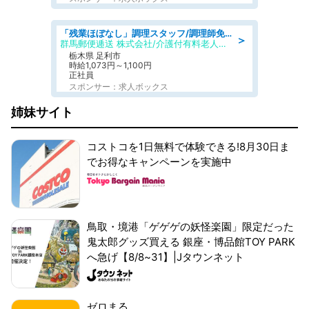
「残業ほぼなし」調理スタッフ/調理師免許必須/正職員/日勤のみ/介護付き有料老人ホーム/社会保障完備
＞
群馬郵便逓送 株式会社/介護付有料老人ホーム ふる里
栃木県 足利市
時給1,073円～1,100円
正社員
スポンサー：求人ボックス
姉妹サイト
コストコを1日無料で体験できる!8月30日ま
でお得なキャンペーンを実施中
鳥取・境港「ゲゲゲの妖怪楽園」限定だった
鬼太郎グッズ買える 銀座・博品館TOY PARK
へ急げ【8/8~31】|Jタウンネット
ゼロまる