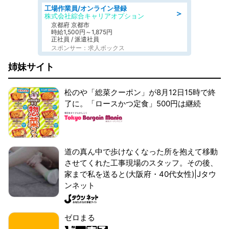
工場作業員/オンライン登録
＞
株式会社綜合キャリアオプション
京都府 京都市
時給1,500円～1,875円
正社員 / 派遣社員
スポンサー：求人ボックス
姉妹サイト
松のや「総菜クーポン」が8月12日15時で終
了に。「ロースかつ定食」500円は継続
道の真ん中で歩けなくなった所を抱えて移動
させてくれた工事現場のスタッフ。その後、
家まで私を送ると(大阪府・40代女性)|Jタウ
ンネット
ゼロまる