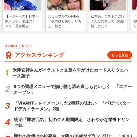
【ドジャース】打撃不
元カップルYouTuber
辻希美、コストコに行
「
振ベッツ、低迷のチー
「夜のひと笑い」いち
くたびに買って...大絶
紗
ムで「最も懸念...
え、新恋...
賛 少しア...
リ
J-CAST トレンド
アクセスランキング
もっと見る
米津玄師さんがイラストと文章を手がけたカード入りウエハ
ース菓子
6つの調理メニューで揚げ物も温め直しもおいしく 「エアー
オーブン」
「VIVANT」をイメージした2種類の味わい 「ベビースター
ドデカイラーメン」2種
明治「即攻元気」初のグミ期間限定 さわやかな栄養ドリン
ク味
憧れの女優は小松菜奈、大阪の16歳がグランプリに 「bijou