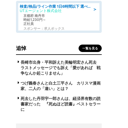
検査/検品/ライン作業 1日6時間以下 選べる勤務時間 土日祝休 明るい髪色OK
＞
UTエージェント株式会社
京都府 南丹市
時給1,230円～
正社員
スポンサー：求人ボックス
追悼
一覧を見る
長崎市出身・平和訴えた美輪明宏さん死去
ラストメッセージでも訴え「愛があれば 戦
争なんか起こりません」
つげ義春さんと白土三平さん カリスマ漫画
家、二人の「違い」とは？
死去した丹羽宇一郎さんは、経済界有数の読
書家だった 『死ぬほど読書』ベストセラー
に