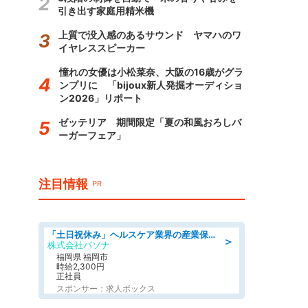
引き出す家庭用精米機
上質で没入感のあるサウンド ヤマハのワ
イヤレススピーカー
憧れの女優は小松菜奈、大阪の16歳がグラ
ンプリに 「bijoux新人発掘オーディショ
ン2026」リポート
ゼッテリア 期間限定「夏の和風おろしバ
ーガーフェア」
注目情報
PR
「土日祝休み」ヘルスケア業界の産業保健師/高時給/未経験OK/要資格:保健師、正看護師
＞
株式会社パソナ
福岡県 福岡市
時給2,300円
正社員
スポンサー：求人ボックス