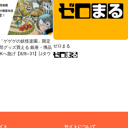
「ゲゲゲの妖怪楽園」限定
ゼロまる
郎グッズ買える 銀座・博品
RKへ急げ【8/8~31】|Jタウ
イト
サイトについて