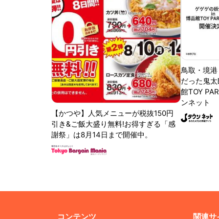
鳥取・境港
だった鬼太
館TOY PA
ンネット
【かつや】人気メニューが税抜150円
引き&ご飯大盛り無料!お得すぎる「感
謝祭」は8月14日まで開催中。
コンテンツ
関連サ