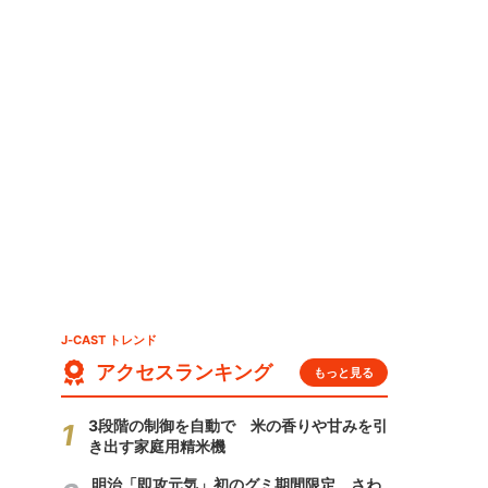
J-CAST トレンド
アクセスランキング
もっと見る
3段階の制御を自動で 米の香りや甘みを引
き出す家庭用精米機
明治「即攻元気」初のグミ期間限定 さわ