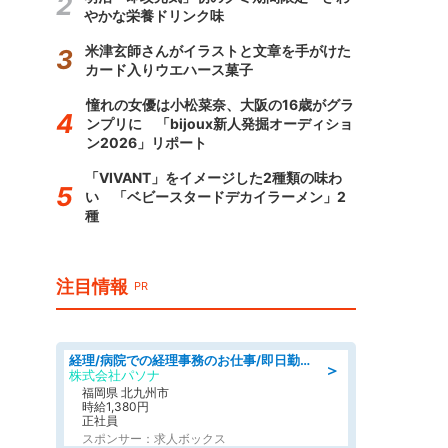
やかな栄養ドリンク味
米津玄師さんがイラストと文章を手がけた
カード入りウエハース菓子
憧れの女優は小松菜奈、大阪の16歳がグラ
ンプリに 「bijoux新人発掘オーディショ
ン2026」リポート
「VIVANT」をイメージした2種類の味わ
い 「ベビースタードデカイラーメン」2
種
注目情報
PR
経理/病院での経理事務のお仕事/即日勤務可/車通勤可/経理/一般事務
＞
株式会社パソナ
福岡県 北九州市
時給1,380円
正社員
スポンサー：求人ボックス