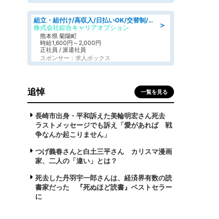
組立・組付け/高収入/日払いOK/交替制/20・30・40代活躍中/製造 工場
＞
株式会社綜合キャリアオプション
熊本県 菊陽町
時給1,600円～2,000円
正社員 / 派遣社員
スポンサー：求人ボックス
追悼
一覧を見る
長崎市出身・平和訴えた美輪明宏さん死去
ラストメッセージでも訴え「愛があれば 戦
争なんか起こりません」
つげ義春さんと白土三平さん カリスマ漫画
家、二人の「違い」とは？
死去した丹羽宇一郎さんは、経済界有数の読
書家だった 『死ぬほど読書』ベストセラー
に