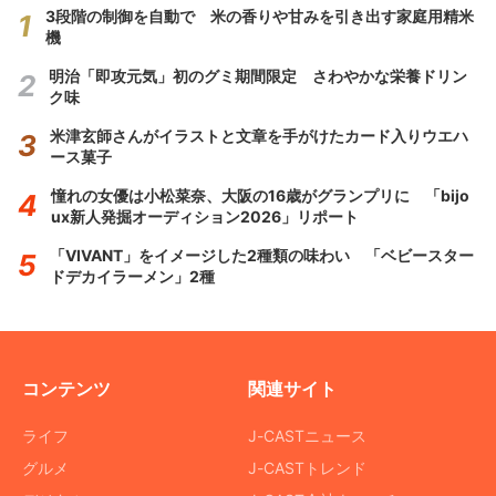
3段階の制御を自動で 米の香りや甘みを引き出す家庭用精米
機
明治「即攻元気」初のグミ期間限定 さわやかな栄養ドリン
ク味
米津玄師さんがイラストと文章を手がけたカード入りウエハ
ース菓子
憧れの女優は小松菜奈、大阪の16歳がグランプリに 「bijo
ux新人発掘オーディション2026」リポート
「VIVANT」をイメージした2種類の味わい 「ベビースター
ドデカイラーメン」2種
コンテンツ
関連サイト
ライフ
J-CASTニュース
グルメ
J-CASTトレンド