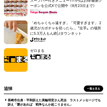
スープバー付きメニュー1111円はお得!最新ク
ーポンを公式Xで公開中《9月23日まで》
「めちゃくちゃ遠すぎ」「可愛すぎます」 2
歳児がカボチャを切ったら...〝左手〟の場所
に5.3万人もん絶|Jタウンネット
ゼロまる
追悼
一覧を見る
長崎市出身・平和訴えた美輪明宏さん死去 ラストメッセージでも
訴え「愛があれば 戦争なんか起こりません」