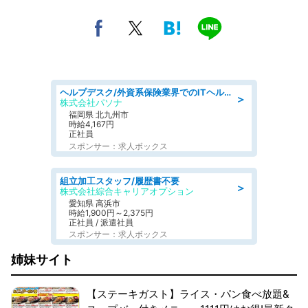
ヘルプデスク/外資系保険業界でのITヘルプデスク業務/駅近/即日勤務可/ヘルプデスク
＞
株式会社パソナ
福岡県 北九州市
時給4,167円
正社員
スポンサー：求人ボックス
組立加工スタッフ/履歴書不要
＞
株式会社綜合キャリアオプション
愛知県 高浜市
時給1,900円～2,375円
正社員 / 派遣社員
スポンサー：求人ボックス
姉妹サイト
【ステーキガスト】ライス・パン食べ放題&