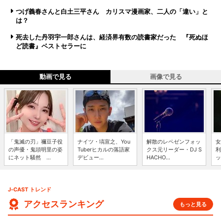
つげ義春さんと白土三平さん カリスマ漫画家、二人の「違い」と
は？
死去した丹羽宇一郎さんは、経済界有数の読書家だった 『死ぬほ
ど読書』ベストセラーに
動画で見る
画像で見る
「鬼滅の刃」禰豆子役
ナイツ・塙宣之、You
解散のレペゼンフォッ
女
の声優・鬼頭明里の姿
Tuberヒカルの落語家
クス元リーダー・DJ S
利
にネット騒然 ...
デビュー...
HACHO...
ッ
J-CAST トレンド
アクセスランキング
もっと見る