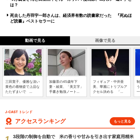
は？
死去した丹羽宇一郎さんは、経済界有数の読書家だった 『死ぬほ
ど読書』ベストセラーに
動画で見る
画像で見る
三田寛子、優雅な淡い
加藤茶の45歳年下
フィギュア・中井亜
制
黄色の着物姿で上品な
妻・綾菜、「美文字」
美、華麗にトリプルア
う
たたずまいで ...
手書き勉強ノート...
クセル決める 「...
一
J-CAST トレンド
アクセスランキング
もっと見る
3段階の制御を自動で 米の香りや甘みを引き出す家庭用精米