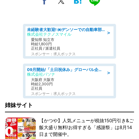
未経験者大歓迎! ㈱デンソーでの自動車部品の組立作業 denso aichi
＞
株式会社テクノスマイル
愛知県 知立市
時給1,800円
正社員 / 派遣社員
スポンサー：求人ボックス
09月開始/「土日祝休み」グローバル企業での産業保健のお仕事/保健師/高時給/残業なし/服装自由
＞
株式会社パソナ
大阪府 大阪市
時給2,300円
正社員
スポンサー：求人ボックス
姉妹サイト
【かつや】人気メニューが税抜150円引き&ご
飯大盛り無料!お得すぎる「感謝祭」は8月14
日まで開催中。