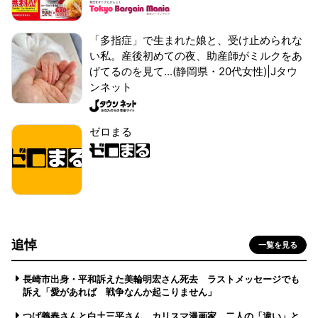
「多指症」で生まれた娘と、受け止められな
い私。産後初めての夜、助産師がミルクをあ
げてるのを見て...(静岡県・20代女性)|Jタウ
ンネット
ゼロまる
追悼
一覧を見る
長崎市出身・平和訴えた美輪明宏さん死去 ラストメッセージでも
訴え「愛があれば 戦争なんか起こりません」
つげ義春さんと白土三平さん カリスマ漫画家、二人の「違い」と