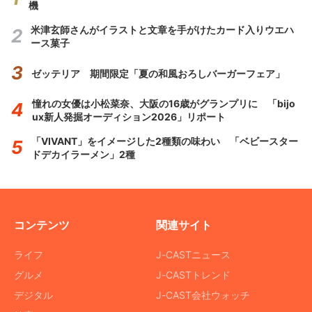
機
米津玄師さんがイラストと文章を手がけたカード入りウエハ
ース菓子
ゼッテリア 期間限定「夏の和風おろしバーガーフェア」
憧れの女優は小松菜奈、大阪の16歳がグランプリに 「bijo
ux新人発掘オーディション2026」リポート
「VIVANT」をイメージした2種類の味わい 「ベビースター
ドデカイラーメン」2種
コンテンツ
関連サイト
ライフ
J-CASTニュース
グルメ
J-CASTトレンド
デジタル
J-CAST会社ウォッチ