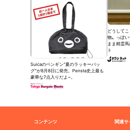
どうしてこ
物〟っぽい
まま精霊馬
ト
Suicaのペンギン"夏のラッキーバッ
グ"が8月8日に発売。Pensta史上最も
豪華な7点入りだよ~。
コンテンツ
関連サ