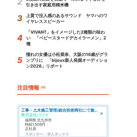
引き出す家庭用精米機
上質で没入感のあるサウンド ヤマハのワ
イヤレススピーカー
「VIVANT」をイメージした2種類の味わ
い 「ベビースタードデカイラーメン」2
種
憧れの女優は小松菜奈、大阪の16歳がグラ
ンプリに 「bijoux新人発掘オーディショ
ン2026」リポート
注目情報
PR
工事・土木施工管理/総合技術商社にて施工管理のお仕事/即日勤務可/車通勤可/工事・土木施工管理/生産・品質管理
＞
株式会社パソナ
福岡県 北九州市
時給1,506円
正社員
スポンサー：求人ボックス