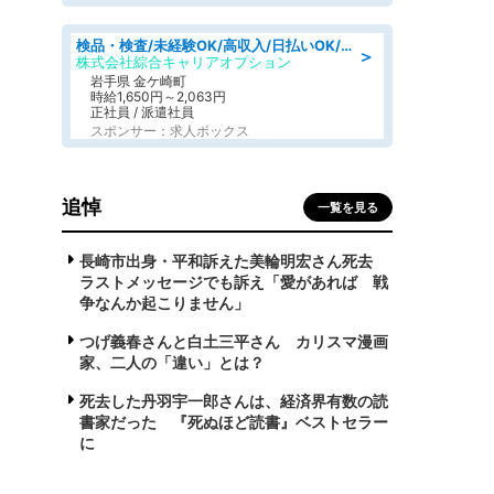
検品・検査/未経験OK/高収入/日払いOK/交替制/20・30・40代活躍中
＞
株式会社綜合キャリアオプション
岩手県 金ケ崎町
時給1,650円～2,063円
正社員 / 派遣社員
スポンサー：求人ボックス
追悼
一覧を見る
長崎市出身・平和訴えた美輪明宏さん死去
ラストメッセージでも訴え「愛があれば 戦
争なんか起こりません」
つげ義春さんと白土三平さん カリスマ漫画
家、二人の「違い」とは？
死去した丹羽宇一郎さんは、経済界有数の読
書家だった 『死ぬほど読書』ベストセラー
に