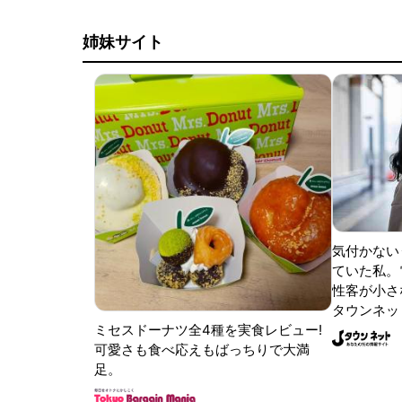
姉妹サイト
気付かない
ていた私。
性客が小さな
タウンネッ
ミセスドーナツ全4種を実食レビュー!
可愛さも食べ応えもばっちりで大満
足。