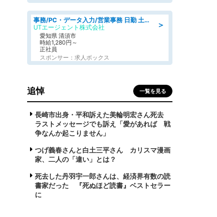
事務/PC・データ入力/営業事務 日勤 土日休み 残業少なめ 車通勤OK 総合事務
＞
UTエージェント株式会社
愛知県 清須市
時給1,280円～
正社員
スポンサー：求人ボックス
追悼
一覧を見る
長崎市出身・平和訴えた美輪明宏さん死去
ラストメッセージでも訴え「愛があれば 戦
争なんか起こりません」
つげ義春さんと白土三平さん カリスマ漫画
家、二人の「違い」とは？
死去した丹羽宇一郎さんは、経済界有数の読
書家だった 『死ぬほど読書』ベストセラー
に