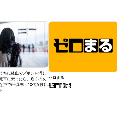
うちに経血でズボンを汚し
ゼロまる
電車に乗ったら、近くの女
声で(千葉県・10代女性)|J
ト