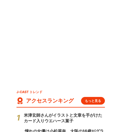
」
J-CAST トレンド
アクセスランキング
もっと見る
米津玄師さんがイラストと文章を手がけた
カード入りウエハース菓子
憧れの女優は小松菜奈、大阪の16歳がグラ