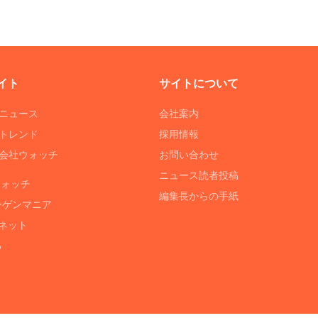
イト
サイトについて
Tニュース
会社案内
Tトレンド
採用情報
ST会社ウォッチ
お問い合わせ
ニュース読者投稿
ウォッチ
編集長からの手紙
ーゲンマニア
ネット
る