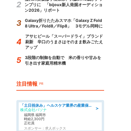
ンプリに 「bijoux新人発掘オーディショ
ン2026」リポート
Galaxy折りたたみスマホ「Galaxy Z Fold
8 Ultra／Fold8／Flip8」 3モデル同時に
アサヒビール「スーパードライ」ブランド
刷新 辛口のうまさはそのまま飲みごたえ
アップ
3段階の制御を自動で 米の香りや甘みを
引き出す家庭用精米機
注目情報
PR
「土日祝休み」ヘルスケア業界の産業保健師/高時給/未経験OK/要資格:保健師、正看護師
＞
株式会社パソナ
福岡県 福岡市
時給2,300円
正社員
スポンサー：求人ボックス