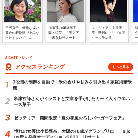
三田寛子、優雅な淡い
加藤茶の45歳年下
フィギュア・中井亜
制
黄色の着物姿で上品な
妻・綾菜、「美文字」
美、華麗にトリプルア
う
たたずまいで ...
手書き勉強ノート...
クセル決める 「...
一
J-CAST トレンド
アクセスランキング
もっと見る
3段階の制御を自動で 米の香りや甘みを引き出す家庭用精米
機
米津玄師さんがイラストと文章を手がけたカード入りウエハ
ース菓子
ゼッテリア 期間限定「夏の和風おろしバーガーフェア」
憧れの女優は小松菜奈、大阪の16歳がグランプリに 「bijo
ux新人発掘オーディション2026」リポート