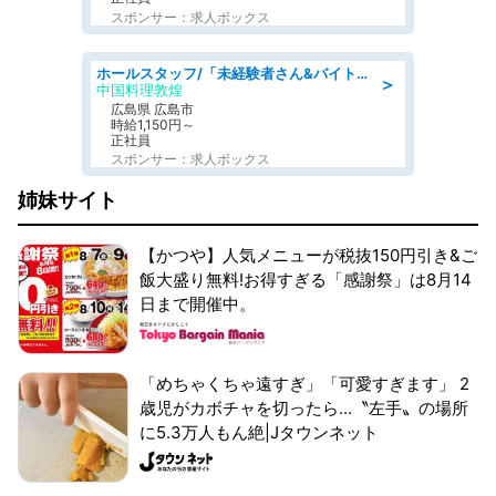
スポンサー：求人ボックス
ホールスタッフ/「未経験者さん&バイトデビューも大歓迎」残業ほぼなし×1日3時間〜勤務OK!フォロー体制も充実/広島県/広島市南区
＞
中国料理敦煌
広島県 広島市
時給1,150円～
正社員
スポンサー：求人ボックス
姉妹サイト
【かつや】人気メニューが税抜150円引き&ご
飯大盛り無料!お得すぎる「感謝祭」は8月14
日まで開催中。
「めちゃくちゃ遠すぎ」「可愛すぎます」 2
歳児がカボチャを切ったら...〝左手〟の場所
に5.3万人もん絶|Jタウンネット