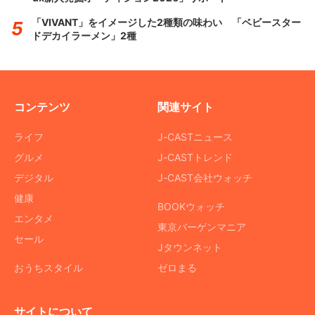
「VIVANT」をイメージした2種類の味わい 「ベビースター
ドデカイラーメン」2種
コンテンツ
関連サイト
ライフ
J-CASTニュース
グルメ
J-CASTトレンド
デジタル
J-CAST会社ウォッチ
健康
BOOKウォッチ
エンタメ
東京バーゲンマニア
セール
Jタウンネット
おうちスタイル
ゼロまる
サイトについて