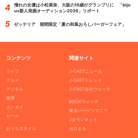
憧れの女優は小松菜奈、大阪の16歳がグランプリに 「bijo
ux新人発掘オーディション2026」リポート
ゼッテリア 期間限定「夏の和風おろしバーガーフェア」
コンテンツ
関連サイト
ライフ
J-CASTニュース
グルメ
J-CASTトレンド
デジタル
J-CAST会社ウォッチ
健康
BOOKウォッチ
エンタメ
東京バーゲンマニア
セール
Jタウンネット
おうちスタイル
ゼロまる