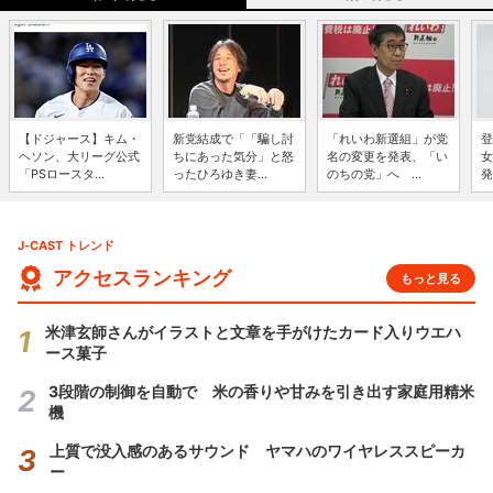
【ドジャース】キム・
新党結成で「「騙し討
「れいわ新選組」が党
登
ヘソン、大リーグ公式
ちにあった気分」と怒
名の変更を発表、「い
女
「PSロースタ...
ったひろゆき妻...
のちの党」へ ...
発
J-CAST トレンド
アクセスランキング
もっと見る
米津玄師さんがイラストと文章を手がけたカード入りウエハ
ース菓子
3段階の制御を自動で 米の香りや甘みを引き出す家庭用精米
機
上質で没入感のあるサウンド ヤマハのワイヤレススピーカ
ー