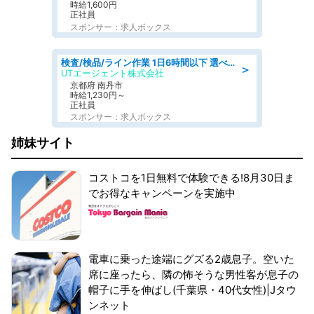
時給1,600円
正社員
スポンサー：求人ボックス
検査/検品/ライン作業 1日6時間以下 選べる勤務時間 土日祝休 明るい髪色OK
＞
UTエージェント株式会社
京都府 南丹市
時給1,230円～
正社員
スポンサー：求人ボックス
姉妹サイト
コストコを1日無料で体験できる!8月30日ま
でお得なキャンペーンを実施中
電車に乗った途端にグズる2歳息子。空いた
席に座ったら、隣の怖そうな男性客が息子の
帽子に手を伸ばし(千葉県・40代女性)|Jタウ
ンネット