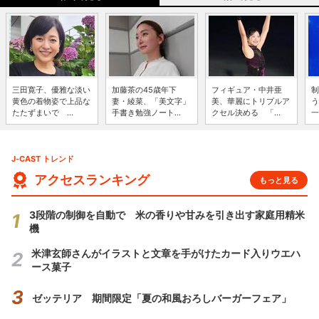
三田寛子、優雅な淡い
加藤茶の45歳年下
フィギュア・中井亜
制
黄色の着物姿で上品な
妻・綾菜、「美文字」
美、華麗にトリプルア
う
たたずまいで ...
手書き勉強ノート...
クセル決める 「...
一
J-CAST トレンド
アクセスランキング
もっと見る
3段階の制御を自動で 米の香りや甘みを引き出す家庭用精米
機
米津玄師さんがイラストと文章を手がけたカード入りウエハ
ース菓子
ゼッテリア 期間限定「夏の和風おろしバーガーフェア」