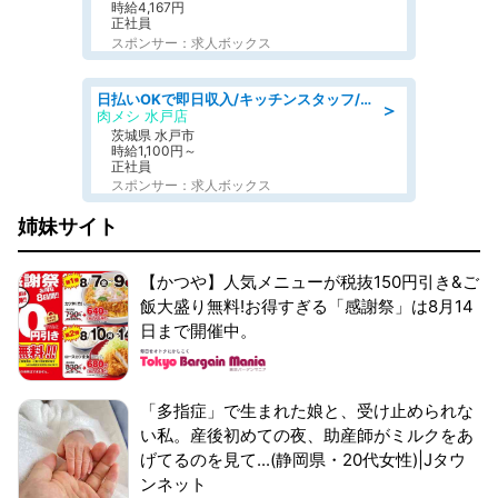
時給4,167円
正社員
スポンサー：求人ボックス
日払いOKで即日収入/キッチンスタッフ/「原付免許必須」デリバリー業務など、自己成長可能な幅広い仕事に挑戦!髪型自由&ピアス・ネイルOK/茨城県/水戸市
＞
肉メシ 水戸店
茨城県 水戸市
時給1,100円～
正社員
スポンサー：求人ボックス
姉妹サイト
【かつや】人気メニューが税抜150円引き&ご
飯大盛り無料!お得すぎる「感謝祭」は8月14
日まで開催中。
「多指症」で生まれた娘と、受け止められな
い私。産後初めての夜、助産師がミルクをあ
げてるのを見て...(静岡県・20代女性)|Jタウ
ンネット