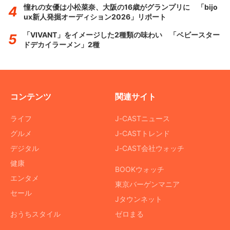
憧れの女優は小松菜奈、大阪の16歳がグランプリに 「bijo
ux新人発掘オーディション2026」リポート
「VIVANT」をイメージした2種類の味わい 「ベビースター
ドデカイラーメン」2種
コンテンツ
関連サイト
ライフ
J-CASTニュース
グルメ
J-CASTトレンド
デジタル
J-CAST会社ウォッチ
健康
BOOKウォッチ
エンタメ
東京バーゲンマニア
セール
Jタウンネット
おうちスタイル
ゼロまる