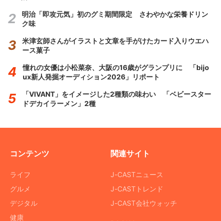
明治「即攻元気」初のグミ期間限定 さわやかな栄養ドリン
ク味
米津玄師さんがイラストと文章を手がけたカード入りウエハ
ース菓子
憧れの女優は小松菜奈、大阪の16歳がグランプリに 「bijo
ux新人発掘オーディション2026」リポート
「VIVANT」をイメージした2種類の味わい 「ベビースター
ドデカイラーメン」2種
コンテンツ
関連サイト
ライフ
J-CASTニュース
グルメ
J-CASTトレンド
デジタル
J-CAST会社ウォッチ
健康