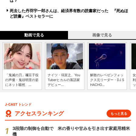
は？
死去した丹羽宇一郎さんは、経済界有数の読書家だった 『死ぬほ
ど読書』ベストセラーに
動画で見る
画像で見る
「鬼滅の刃」禰豆子役
ナイツ・塙宣之、You
解散のレペゼンフォッ
女
の声優・鬼頭明里の姿
Tuberヒカルの落語家
クス元リーダー・DJ S
利
にネット騒然 ...
デビュー...
HACHO...
ッ
J-CAST トレンド
アクセスランキング
もっと見る
3段階の制御を自動で 米の香りや甘みを引き出す家庭用精米
機