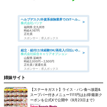
ヘルプデスク/外資系保険業界でのITヘルプデスク業務/駅近/即日勤務可/ヘルプデスク
＞
株式会社パソナ
福岡県 北九州市
時給4,167円
正社員
スポンサー：求人ボックス
組立・組付け/未経験OK/高収入/日払いOK/寮費無料/日勤
＞
株式会社綜合キャリアオプション
山梨県 韮崎市
時給2,000円～2,500円
正社員 / 派遣社員
スポンサー：求人ボックス
姉妹サイト
【ステーキガスト】ライス・パン食べ放題&
スープバー付きメニュー1111円はお得!最新ク
ーポンを公式Xで公開中《9月23日まで》