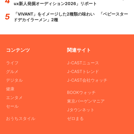
ux新人発掘オーディション2026」リポート
「VIVANT」をイメージした2種類の味わい 「ベビースター
ドデカイラーメン」2種
コンテンツ
関連サイト
ライフ
J-CASTニュース
グルメ
J-CASTトレンド
デジタル
J-CAST会社ウォッチ
健康
BOOKウォッチ
エンタメ
東京バーゲンマニア
セール
Jタウンネット
おうちスタイル
ゼロまる