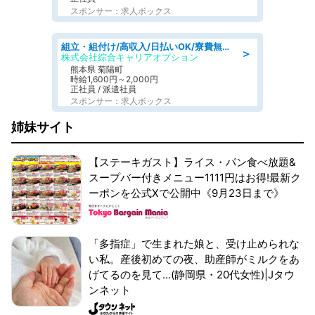
スポンサー：求人ボックス
組立・組付け/高収入/日払いOK/寮費無料/交替制/20・30・40代活躍中
＞
株式会社綜合キャリアオプション
熊本県 菊陽町
時給1,600円～2,000円
正社員 / 派遣社員
スポンサー：求人ボックス
姉妹サイト
【ステーキガスト】ライス・パン食べ放題&
スープバー付きメニュー1111円はお得!最新ク
ーポンを公式Xで公開中《9月23日まで》
「多指症」で生まれた娘と、受け止められな
い私。産後初めての夜、助産師がミルクをあ
げてるのを見て...(静岡県・20代女性)|Jタウ
ンネット