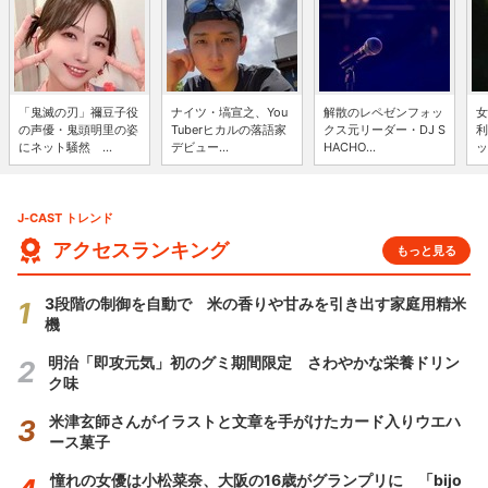
「鬼滅の刃」禰豆子役
ナイツ・塙宣之、You
解散のレペゼンフォッ
女
の声優・鬼頭明里の姿
Tuberヒカルの落語家
クス元リーダー・DJ S
利
にネット騒然 ...
デビュー...
HACHO...
ッ
J-CAST トレンド
アクセスランキング
もっと見る
3段階の制御を自動で 米の香りや甘みを引き出す家庭用精米
機
明治「即攻元気」初のグミ期間限定 さわやかな栄養ドリン
ク味
米津玄師さんがイラストと文章を手がけたカード入りウエハ
ース菓子
憧れの女優は小松菜奈、大阪の16歳がグランプリに 「bijo