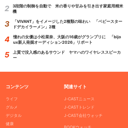
3段階の制御を自動で 米の香りや甘みを引き出す家庭用精米
機
「VIVANT」をイメージした2種類の味わい 「ベビースター
ドデカイラーメン」2種
憧れの女優は小松菜奈、大阪の16歳がグランプリに 「bijo
ux新人発掘オーディション2026」リポート
上質で没入感のあるサウンド ヤマハのワイヤレススピーカ
ー
コンテンツ
関連サイト
ライフ
J-CASTニュース
グルメ
J-CASTトレンド
デジタル
J-CAST会社ウォッチ
健康
BOOKウォッチ