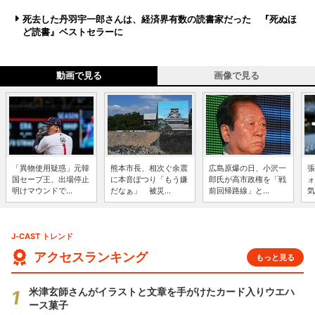
死去した丹羽宇一郎さんは、経済界有数の読書家だった 『死ぬほ
ど読書』ベストセラーに
動画で見る
画像で見る
「異物使用疑惑」元韓
熊本市長、相次ぐ余震
広島原爆の日、小沢一
張
国セーブ王、出場停止
に本音ぽつり「もう嫌
郎氏が高市政権を「戦
ォ
明けマウンドで...
だなぁ」 被災...
前回帰路線」と...
気
J-CAST トレンド
アクセスランキング
もっと見る
米津玄師さんがイラストと文章を手がけたカード入りウエハ
ース菓子