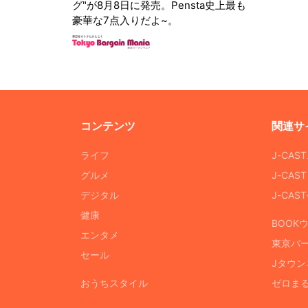
グ"が8月8日に発売。Pensta史上最も
豪華な7点入りだよ~。
コンテンツ
関連サ
ライフ
J-CAS
グルメ
J-CAS
デジタル
J-CA
健康
BOOK
エンタメ
東京バ
セール
Jタウン
おうちスタイル
ゼロま