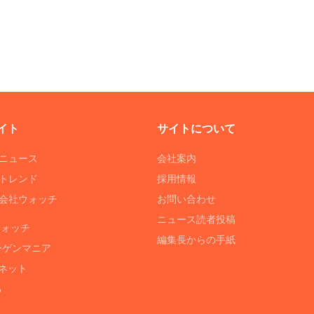
イト
サイトについて
Tニュース
会社案内
Tトレンド
採用情報
ST会社ウォッチ
お問い合わせ
ニュース読者投稿
ウォッチ
編集長からの手紙
ーゲンマニア
ネット
る