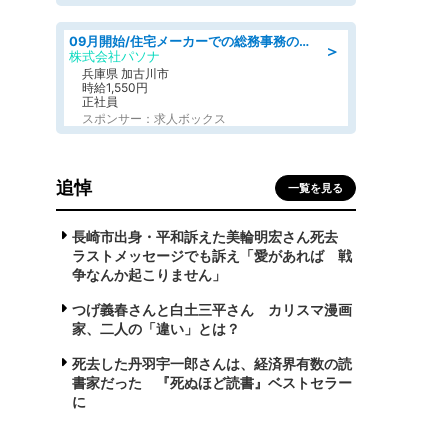
09月開始/住宅メーカーでの総務事務のお仕事/駅近/車通勤可/一般事務/人事労務
＞
株式会社パソナ
兵庫県 加古川市
時給1,550円
正社員
スポンサー：求人ボックス
追悼
一覧を見る
長崎市出身・平和訴えた美輪明宏さん死去
ラストメッセージでも訴え「愛があれば 戦
争なんか起こりません」
つげ義春さんと白土三平さん カリスマ漫画
家、二人の「違い」とは？
死去した丹羽宇一郎さんは、経済界有数の読
書家だった 『死ぬほど読書』ベストセラー
に