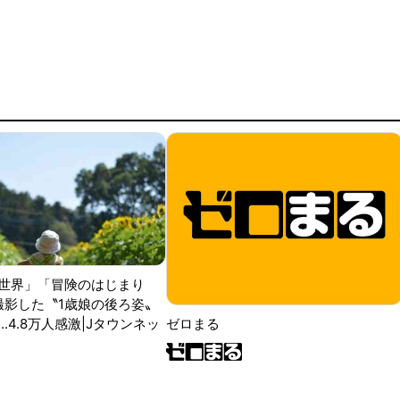
世界」「冒険のはじまり
が撮影した〝1歳娘の後ろ姿〟
ゼロまる
..4.8万人感激|Jタウンネッ