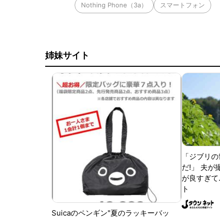
Nothing Phone（3a）
スマートフォン
姉妹サイト
「ジブリの
だ!」 夫
が良すぎて.
ト
Suicaのペンギン"夏のラッキーバッ