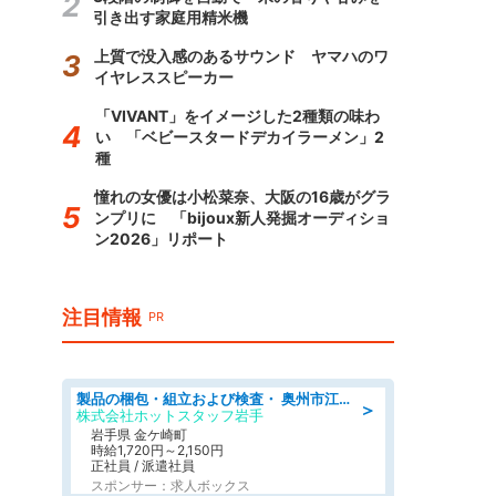
引き出す家庭用精米機
上質で没入感のあるサウンド ヤマハのワ
イヤレススピーカー
「VIVANT」をイメージした2種類の味わ
い 「ベビースタードデカイラーメン」2
種
憧れの女優は小松菜奈、大阪の16歳がグラ
ンプリに 「bijoux新人発掘オーディショ
ン2026」リポート
注目情報
PR
製品の梱包・組立および検査・ 奥州市江刺/大手企業で長期安定 梱包・検査・組立/半年経過毎に5万円の報奨金有
＞
株式会社ホットスタッフ岩手
岩手県 金ケ崎町
時給1,720円～2,150円
正社員 / 派遣社員
スポンサー：求人ボックス