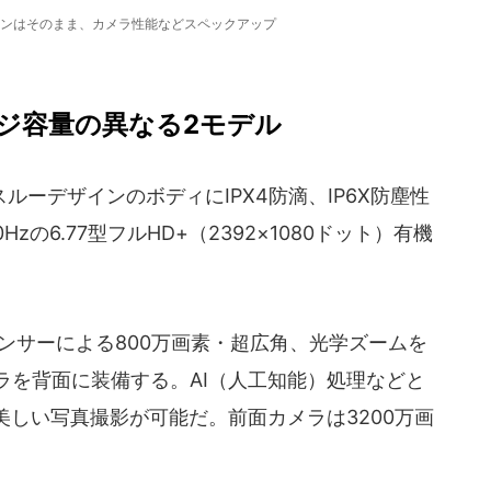
ンはそのまま、カメラ性能などスペックアップ
ジ容量の異なる2モデル
ーデザインのボディにIPX4防滴、IP6X防塵性
の6.77型フルHD+（2392×1080ドット）有機
ンサーによる800万画素・超広角、光学ズームを
メラを背面に装備する。AI（人工知能）処理などと
しい写真撮影が可能だ。前面カメラは3200万画