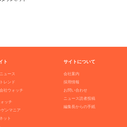
イト
サイトについて
Tニュース
会社案内
Tトレンド
採用情報
ST会社ウォッチ
お問い合わせ
ニュース読者投稿
ウォッチ
編集長からの手紙
ーゲンマニア
ネット
る