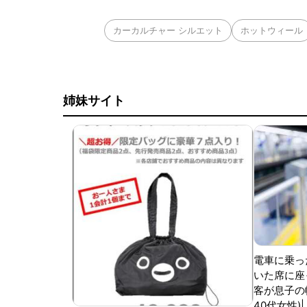
カーカルチャー シルエット
ホットウィール
姉妹サイト
電車に乗っ
いた席に座
客が息子の
40代女性)