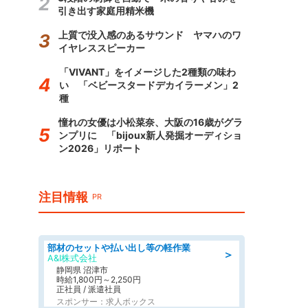
引き出す家庭用精米機
上質で没入感のあるサウンド ヤマハのワ
イヤレススピーカー
「VIVANT」をイメージした2種類の味わ
い 「ベビースタードデカイラーメン」2
種
憧れの女優は小松菜奈、大阪の16歳がグラ
ンプリに 「bijoux新人発掘オーディショ
ン2026」リポート
注目情報
PR
部材のセットや払い出し等の軽作業
＞
A&I株式会社
静岡県 沼津市
時給1,800円～2,250円
正社員 / 派遣社員
スポンサー：求人ボックス