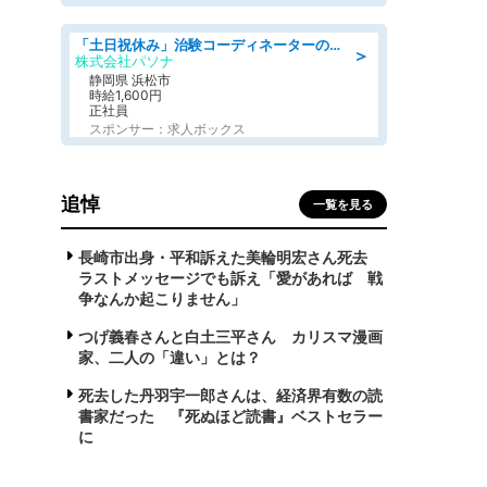
「土日祝休み」治験コーディネーターのお仕事/未経験OK
＞
株式会社パソナ
静岡県 浜松市
時給1,600円
正社員
スポンサー：求人ボックス
追悼
一覧を見る
長崎市出身・平和訴えた美輪明宏さん死去
ラストメッセージでも訴え「愛があれば 戦
争なんか起こりません」
つげ義春さんと白土三平さん カリスマ漫画
家、二人の「違い」とは？
死去した丹羽宇一郎さんは、経済界有数の読
書家だった 『死ぬほど読書』ベストセラー
に