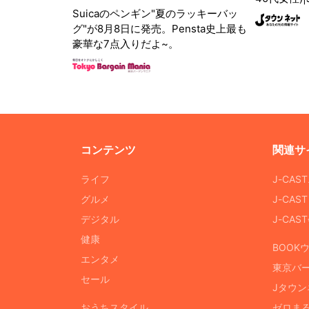
Suicaのペンギン"夏のラッキーバッ
グ"が8月8日に発売。Pensta史上最も
豪華な7点入りだよ~。
コンテンツ
関連サ
ライフ
J-CAS
グルメ
J-CAS
デジタル
J-CA
健康
BOOK
エンタメ
東京バ
セール
Jタウン
おうちスタイル
ゼロま