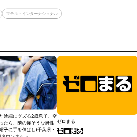
マテル・インターナショナル
た途端にグズる2歳息子。空
ゼロまる
ったら、隣の怖そうな男性
帽子に手を伸ばし(千葉県・
|Jタウンネット