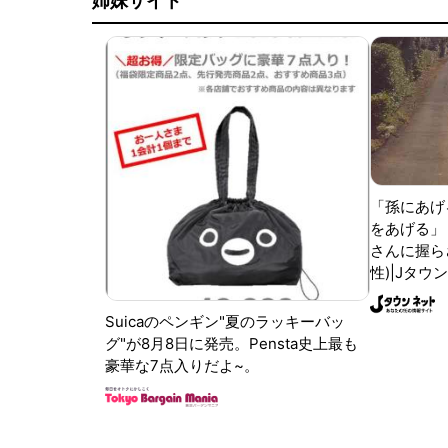
姉妹サイト
「孫にあげ
をあげる」
さんに握ら
性)|Jタウ
Suicaのペンギン"夏のラッキーバッ
グ"が8月8日に発売。Pensta史上最も
豪華な7点入りだよ~。