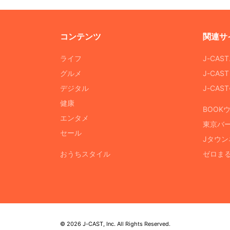
コンテンツ
関連サ
ライフ
J-CAS
グルメ
J-CAS
デジタル
J-CA
健康
BOOK
エンタメ
東京バ
セール
Jタウン
おうちスタイル
ゼロま
© 2026 J-CAST, Inc. All Rights Reserved.