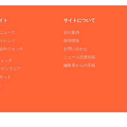
イト
サイトについて
Tニュース
会社案内
Tトレンド
採用情報
ST会社ウォッチ
お問い合わせ
ニュース読者投稿
ウォッチ
編集長からの手紙
ーゲンマニア
ネット
る