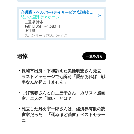
介護職・ヘルパー/デイサービス/近鉄名古屋線 高田本山/津市/三重県
＞
憩いの里津ケアホーム
三重県 津市
時給1,105円～1,580円
正社員
スポンサー：求人ボックス
追悼
一覧を見る
長崎市出身・平和訴えた美輪明宏さん死去
ラストメッセージでも訴え「愛があれば 戦
争なんか起こりません」
つげ義春さんと白土三平さん カリスマ漫画
家、二人の「違い」とは？
死去した丹羽宇一郎さんは、経済界有数の読
書家だった 『死ぬほど読書』ベストセラー
に