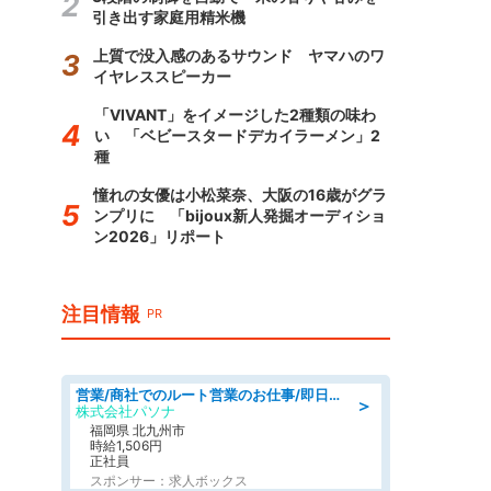
引き出す家庭用精米機
上質で没入感のあるサウンド ヤマハのワ
イヤレススピーカー
「VIVANT」をイメージした2種類の味わ
い 「ベビースタードデカイラーメン」2
種
憧れの女優は小松菜奈、大阪の16歳がグラ
ンプリに 「bijoux新人発掘オーディショ
ン2026」リポート
注目情報
PR
営業/商社でのルート営業のお仕事/即日勤務可/車通勤可/営業
＞
株式会社パソナ
福岡県 北九州市
時給1,506円
正社員
スポンサー：求人ボックス