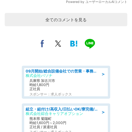
全てのコメントを見る
09月開始/総合設備会社での営業・事務のお仕事/車通勤可/賞与あり/営業/営業事務
＞
株式会社パソナ
兵庫県 加古川市
時給1,800円
正社員
スポンサー：求人ボックス
組立・組付け/高収入/日払いOK/寮完備/交替制/20・30・40代活躍中
＞
株式会社綜合キャリアオプション
熊本県 菊陽町
時給1,600円～2,000円
正社員 / 派遣社員
スポンサー：求人ボックス