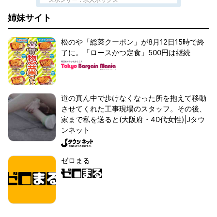
姉妹サイト
松のや「総菜クーポン」が8月12日15時で終
了に。「ロースかつ定食」500円は継続
道の真ん中で歩けなくなった所を抱えて移動
させてくれた工事現場のスタッフ。その後、
家まで私を送ると(大阪府・40代女性)|Jタウ
ンネット
ゼロまる