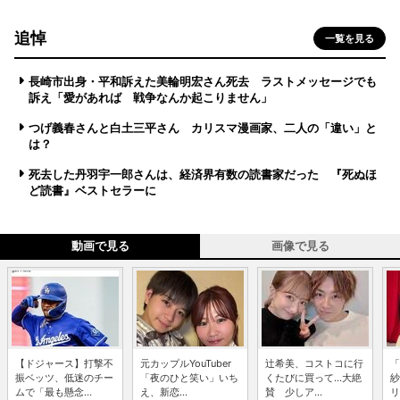
追悼
一覧を見る
長崎市出身・平和訴えた美輪明宏さん死去 ラストメッセージでも
訴え「愛があれば 戦争なんか起こりません」
つげ義春さんと白土三平さん カリスマ漫画家、二人の「違い」と
は？
死去した丹羽宇一郎さんは、経済界有数の読書家だった 『死ぬほ
ど読書』ベストセラーに
動画で見る
画像で見る
【ドジャース】打撃不
元カップルYouTuber
辻希美、コストコに行
「
振ベッツ、低迷のチー
「夜のひと笑い」いち
くたびに買って...大絶
紗
ムで「最も懸念...
え、新恋...
賛 少しア...
リ