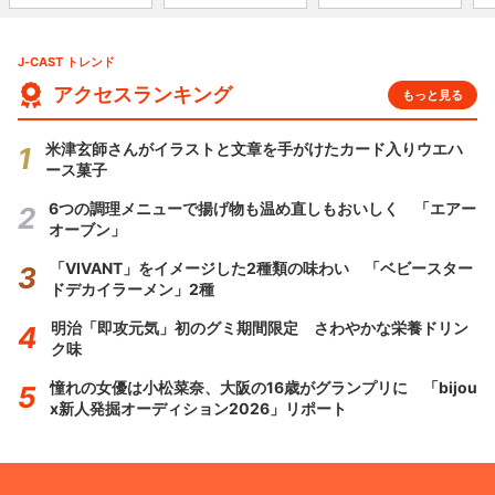
J-CAST トレンド
アクセスランキング
もっと見る
米津玄師さんがイラストと文章を手がけたカード入りウエハ
ース菓子
6つの調理メニューで揚げ物も温め直しもおいしく 「エアー
オーブン」
「VIVANT」をイメージした2種類の味わい 「ベビースター
ドデカイラーメン」2種
明治「即攻元気」初のグミ期間限定 さわやかな栄養ドリン
ク味
憧れの女優は小松菜奈、大阪の16歳がグランプリに 「bijou
x新人発掘オーディション2026」リポート