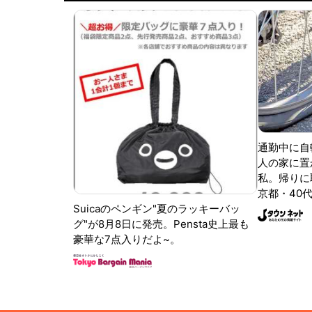
通勤中に自
人の家に置
私。帰りに取
京都・40代
Suicaのペンギン"夏のラッキーバッ
グ"が8月8日に発売。Pensta史上最も
豪華な7点入りだよ~。