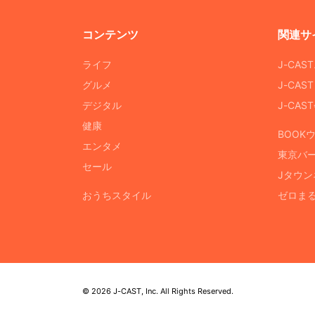
コンテンツ
関連サ
ライフ
J-CAS
グルメ
J-CAS
デジタル
J-CA
健康
BOOK
エンタメ
東京バ
セール
Jタウン
おうちスタイル
ゼロま
© 2026 J-CAST, Inc. All Rights Reserved.