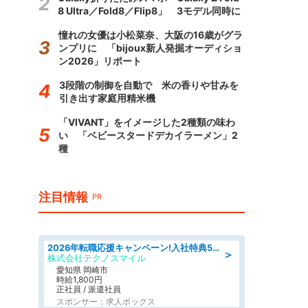
8 Ultra／Fold8／Flip8」 3モデル同時に
憧れの女優は小松菜奈、大阪の16歳がグラ
ンプリに 「bijoux新人発掘オーディショ
ン2026」リポート
3段階の制御を自動で 米の香りや甘みを
引き出す家庭用精米機
「VIVANT」をイメージした2種類の味わ
い 「ベビースタードデカイラーメン」2
種
注目情報
PR
2026年転職応援キャンペーン!入社特典58万円/デンソーで働こう!自動車工場で小型部品の検査業務 denso aichi
＞
株式会社テクノスマイル
愛知県 岡崎市
時給1,800円
正社員 / 派遣社員
スポンサー：求人ボックス