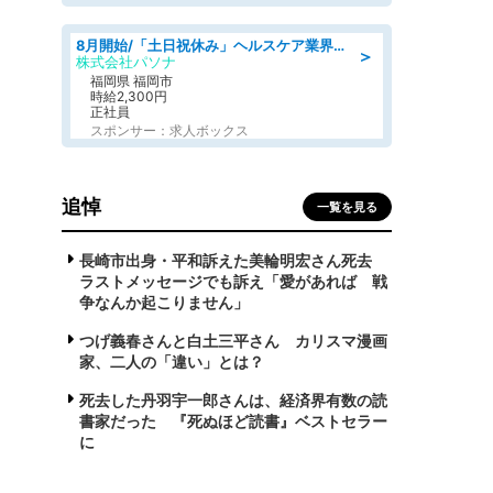
8月開始/「土日祝休み」ヘルスケア業界の産業保健師/高時給/未経験OK/要資格:保健師、正看護師
＞
株式会社パソナ
福岡県 福岡市
時給2,300円
正社員
スポンサー：求人ボックス
追悼
一覧を見る
長崎市出身・平和訴えた美輪明宏さん死去
ラストメッセージでも訴え「愛があれば 戦
争なんか起こりません」
つげ義春さんと白土三平さん カリスマ漫画
家、二人の「違い」とは？
死去した丹羽宇一郎さんは、経済界有数の読
書家だった 『死ぬほど読書』ベストセラー
に