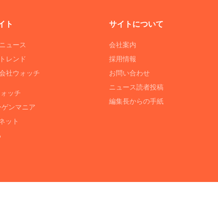
イト
サイトについて
Tニュース
会社案内
Tトレンド
採用情報
ST会社ウォッチ
お問い合わせ
ニュース読者投稿
ウォッチ
編集長からの手紙
ーゲンマニア
ネット
る