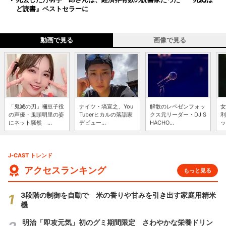
ど読書』ベストセラーに
動画で見る
画像で見る
「鬼滅の刃」禰豆子役
ナイツ・塙宣之、You
解散のレペゼンフォッ
女
の声優・鬼頭明里の姿
Tuberヒカルの落語家
クス元リーダー・DJ S
利
にネット騒然 ...
デビュー...
HACHO...
ッ
J-CAST トレンド
アクセスランキング
もっと見る
3段階の制御を自動で 米の香りや甘みを引き出す家庭用精米
機
明治「即攻元気」初のグミ期間限定 さわやかな栄養ドリン