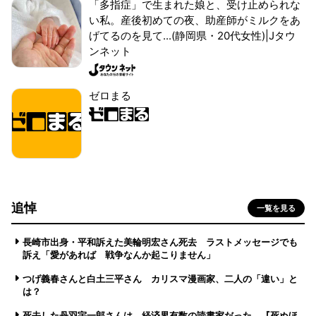
「多指症」で生まれた娘と、受け止められな
い私。産後初めての夜、助産師がミルクをあ
げてるのを見て...(静岡県・20代女性)|Jタウ
ンネット
ゼロまる
追悼
一覧を見る
長崎市出身・平和訴えた美輪明宏さん死去 ラストメッセージでも
訴え「愛があれば 戦争なんか起こりません」
つげ義春さんと白土三平さん カリスマ漫画家、二人の「違い」と
は？
死去した丹羽宇一郎さんは、経済界有数の読書家だった 『死ぬほ