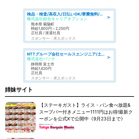
検品・検査/高収入/日払いOK/寮費無料/日勤/20・30・40代活躍中
＞
株式会社綜合キャリアオプション
熊本県 菊陽町
時給1,800円～2,250円
正社員 / 派遣社員
スポンサー：求人ボックス
NTTグループ会社セールスエンジニア/土日休み/システムエンジニア
＞
株式会社パソナ
静岡県 富士市
時給1,620円
正社員
スポンサー：求人ボックス
姉妹サイト
【ステーキガスト】ライス・パン食べ放題&
スープバー付きメニュー1111円はお得!最新ク
ーポンを公式Xで公開中《9月23日まで》