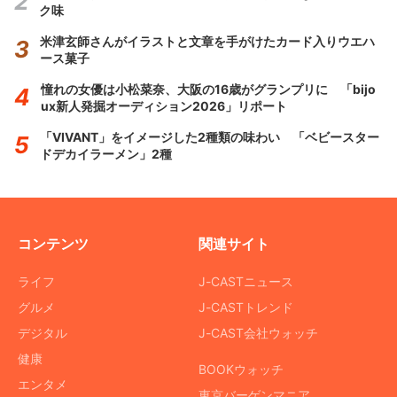
ク味
米津玄師さんがイラストと文章を手がけたカード入りウエハ
ース菓子
憧れの女優は小松菜奈、大阪の16歳がグランプリに 「bijo
ux新人発掘オーディション2026」リポート
「VIVANT」をイメージした2種類の味わい 「ベビースター
ドデカイラーメン」2種
コンテンツ
関連サイト
ライフ
J-CASTニュース
グルメ
J-CASTトレンド
デジタル
J-CAST会社ウォッチ
健康
BOOKウォッチ
エンタメ
東京バーゲンマニア