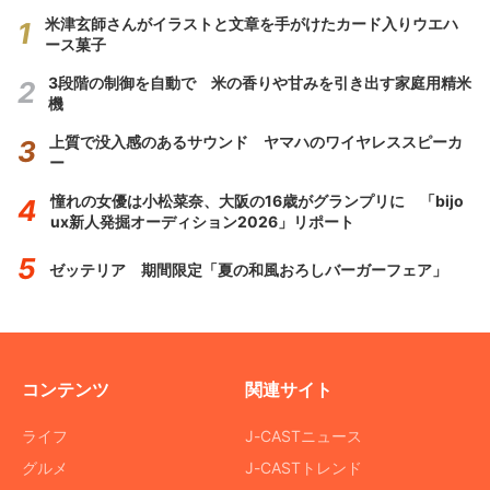
米津玄師さんがイラストと文章を手がけたカード入りウエハ
ース菓子
3段階の制御を自動で 米の香りや甘みを引き出す家庭用精米
機
上質で没入感のあるサウンド ヤマハのワイヤレススピーカ
ー
憧れの女優は小松菜奈、大阪の16歳がグランプリに 「bijo
ux新人発掘オーディション2026」リポート
ゼッテリア 期間限定「夏の和風おろしバーガーフェア」
コンテンツ
関連サイト
ライフ
J-CASTニュース
グルメ
J-CASTトレンド