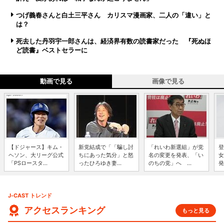
つげ義春さんと白土三平さん カリスマ漫画家、二人の「違い」と
は？
死去した丹羽宇一郎さんは、経済界有数の読書家だった 『死ぬほ
ど読書』ベストセラーに
動画で見る
画像で見る
【ドジャース】キム・
新党結成で「「騙し討
「れいわ新選組」が党
登
ヘソン、大リーグ公式
ちにあった気分」と怒
名の変更を発表、「い
女
「PSロースタ...
ったひろゆき妻...
のちの党」へ ...
発
J-CAST トレンド
アクセスランキング
もっと見る