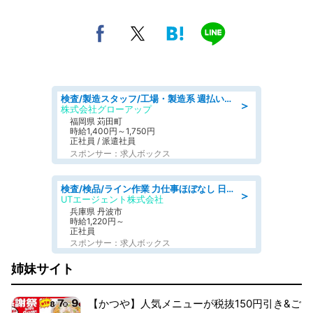
検査/製造スタッフ/工場・製造系 週払いOK 土日休み プラスチック製品組立 チェック
＞
株式会社グローアップ
福岡県 苅田町
時給1,400円～1,750円
正社員 / 派遣社員
スポンサー：求人ボックス
検査/検品/ライン作業 力仕事ほぼなし 日勤 土日休 未経験歓迎 検品·検査
＞
UTエージェント株式会社
兵庫県 丹波市
時給1,220円～
正社員
スポンサー：求人ボックス
姉妹サイト
【かつや】人気メニューが税抜150円引き&ご