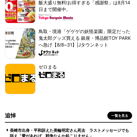
飯大盛り無料!お得すぎる「感謝祭」は8月14
日まで開催中。
鳥取・境港「ゲゲゲの妖怪楽園」限定だった
鬼太郎グッズ買える 銀座・博品館TOY PARK
へ急げ【8/8~31】|Jタウンネット
ゼロまる
追悼
一覧を見る
長崎市出身・平和訴えた美輪明宏さん死去 ラストメッセージでも
訴え「愛があれば 戦争なんか起こりません」