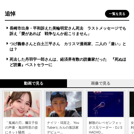
追悼
一覧を見る
長崎市出身・平和訴えた美輪明宏さん死去 ラストメッセージでも
訴え「愛があれば 戦争なんか起こりません」
つげ義春さんと白土三平さん カリスマ漫画家、二人の「違い」と
は？
死去した丹羽宇一郎さんは、経済界有数の読書家だった 『死ぬほ
ど読書』ベストセラーに
動画で見る
画像で見る
「鬼滅の刃」禰豆子役
ナイツ・塙宣之、You
解散のレペゼンフォッ
女
の声優・鬼頭明里の姿
Tuberヒカルの落語家
クス元リーダー・DJ S
利
にネット騒然 ...
デビュー...
HACHO...
ッ