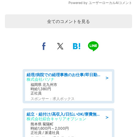
全てのコメントを見る
経理/病院での経理事務のお仕事/即日勤務可/車通勤可/経理/一般事務
＞
株式会社パソナ
福岡県 北九州市
時給1,380円
正社員
スポンサー：求人ボックス
組立・組付け/高収入/日払いOK/寮費無料/交替制/20・30・40代活躍中
＞
株式会社綜合キャリアオプション
熊本県 菊陽町
時給1,600円～2,000円
正社員 / 派遣社員