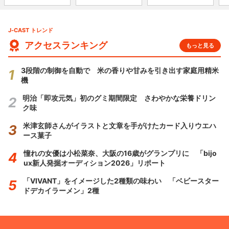
J-CAST トレンド
アクセスランキング
もっと見る
3段階の制御を自動で 米の香りや甘みを引き出す家庭用精米
機
明治「即攻元気」初のグミ期間限定 さわやかな栄養ドリン
ク味
米津玄師さんがイラストと文章を手がけたカード入りウエハ
ース菓子
憧れの女優は小松菜奈、大阪の16歳がグランプリに 「bijo
ux新人発掘オーディション2026」リポート
「VIVANT」をイメージした2種類の味わい 「ベビースター
ドデカイラーメン」2種