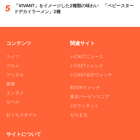
「VIVANT」をイメージした2種類の味わい 「ベビースター
ドデカイラーメン」2種
コンテンツ
関連サイト
ライフ
J-CASTニュース
グルメ
J-CASTトレンド
デジタル
J-CAST会社ウォッチ
健康
BOOKウォッチ
エンタメ
東京バーゲンマニア
セール
Jタウンネット
おうちスタイル
ゼロまる
サイトについて