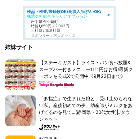
検品・検査/未経験OK/高収入/日払いOK/交替制/20・30・40代活躍中
＞
株式会社綜合キャリアオプション
岩手県 金ケ崎町
時給1,650円～2,063円
正社員 / 派遣社員
スポンサー：求人ボックス
姉妹サイト
【ステーキガスト】ライス・パン食べ放題&
スープバー付きメニュー1111円はお得!最新ク
ーポンを公式Xで公開中《9月23日まで》
「多指症」で生まれた娘と、受け止められな
い私。産後初めての夜、助産師がミルクをあ
げてるのを見て...(静岡県・20代女性)|Jタウ
ンネット
ゼロまる