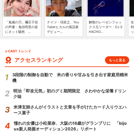
「鬼滅の刃」禰豆子役
ナイツ・塙宣之、You
解散のレペゼンフォッ
女
の声優・鬼頭明里の姿
Tuberヒカルの落語家
クス元リーダー・DJ S
利
にネット騒然 ...
デビュー...
HACHO...
ッ
J-CAST トレンド
アクセスランキング
もっと見る
3段階の制御を自動で 米の香りや甘みを引き出す家庭用精米
機
明治「即攻元気」初のグミ期間限定 さわやかな栄養ドリン
ク味
米津玄師さんがイラストと文章を手がけたカード入りウエハ
ース菓子
憧れの女優は小松菜奈、大阪の16歳がグランプリに 「bijo
ux新人発掘オーディション2026」リポート