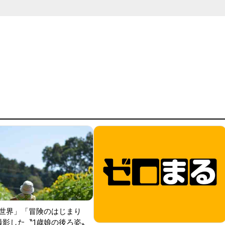
世界」「冒険のはじまり
が撮影した〝1歳娘の後ろ姿〟