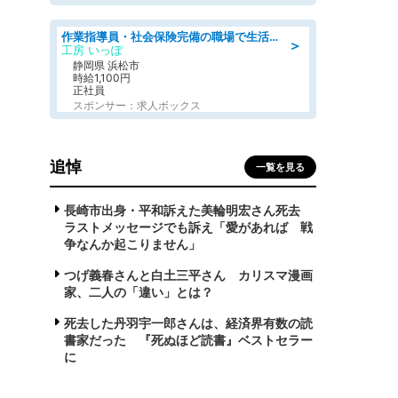
作業指導員・社会保険完備の職場で生活支援員
＞
工房 いっぽ
静岡県 浜松市
時給1,100円
正社員
スポンサー：求人ボックス
追悼
一覧を見る
長崎市出身・平和訴えた美輪明宏さん死去
ラストメッセージでも訴え「愛があれば 戦
争なんか起こりません」
つげ義春さんと白土三平さん カリスマ漫画
家、二人の「違い」とは？
死去した丹羽宇一郎さんは、経済界有数の読
書家だった 『死ぬほど読書』ベストセラー
に