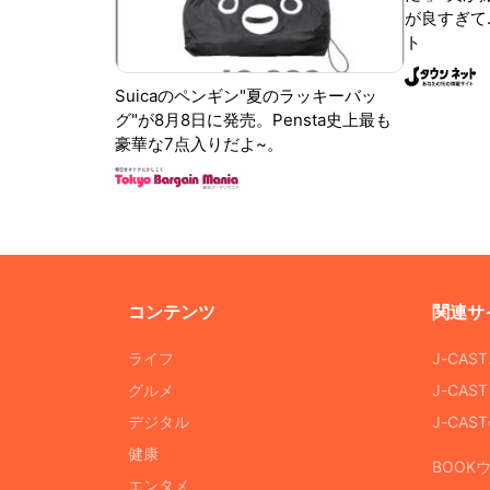
が良すぎて.
ト
Suicaのペンギン"夏のラッキーバッ
グ"が8月8日に発売。Pensta史上最も
豪華な7点入りだよ~。
コンテンツ
関連サ
ライフ
J-CAS
グルメ
J-CAS
デジタル
J-CA
健康
BOOK
エンタメ