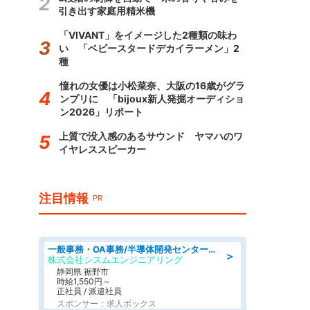
引き出す家庭用精米機
「VIVANT」をイメージした2種類の味わ
い 「ベビースタードデカイラーメン」2
種
憧れの女優は小松菜奈、大阪の16歳がグラ
ンプリに 「bijoux新人発掘オーディショ
ン2026」リポート
上質で没入感のあるサウンド ヤマハのワ
イヤレススピーカー
注目情報
PR
一般事務・OA事務/半導体開発センター内で事務&軽作業スタッフ、募集
＞
株式会社シスムエンジニアリング
静岡県 裾野市
時給1,550円～
正社員 / 派遣社員
スポンサー：求人ボックス