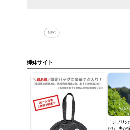
NEC
姉妹サイト
「ジブリの
だ!」 夫