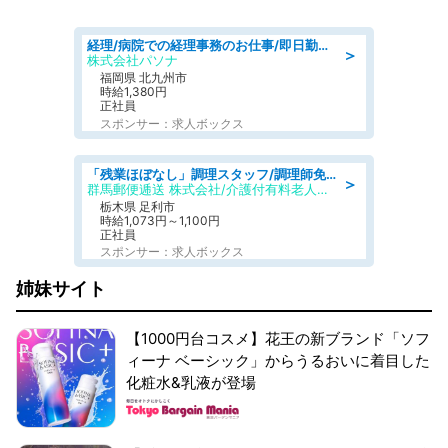
経理/病院での経理事務のお仕事/即日勤務可/車通勤可/経理/一般事務
＞
株式会社パソナ
福岡県 北九州市
時給1,380円
正社員
スポンサー：求人ボックス
「残業ほぼなし」調理スタッフ/調理師免許必須/正職員/日勤のみ/介護付き有料老人ホーム/社会保障完備
＞
群馬郵便逓送 株式会社/介護付有料老人ホーム ふる里
栃木県 足利市
時給1,073円～1,100円
正社員
スポンサー：求人ボックス
姉妹サイト
【1000円台コスメ】花王の新ブランド「ソフ
ィーナ ベーシック」からうるおいに着目した
化粧水&乳液が登場