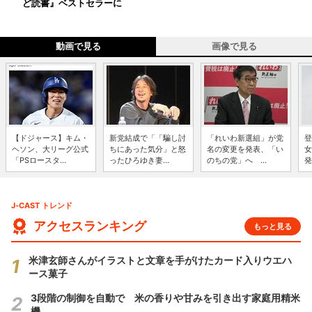
ど読書』ベストセラーに
動画で見る
画像で見る
【ドジャース】キム・
新党結成で「「騙し討
「れいわ新選組」が党
登
ヘソン、大リーグ公式
ちにあった気分」と怒
名の変更を発表、「い
女
「PSロースタ...
ったひろゆき妻...
のちの党」へ ...
発
J-CAST トレンド
アクセスランキング
もっと見る
米津玄師さんがイラストと文章を手がけたカード入りウエハ
ース菓子
3段階の制御を自動で 米の香りや甘みを引き出す家庭用精米
機