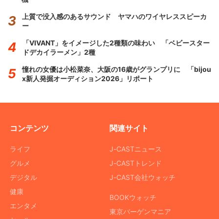
上質で没入感のあるサウンド ヤマハのワイヤレススピーカ
ー
「VIVANT」をイメージした2種類の味わい 「ベビースター
ドデカイラーメン」2種
憧れの女優は小松菜奈、大阪の16歳がグランプリに 「bijou
x新人発掘オーディション2026」リポート
コンテンツ
関連サイト
ライフ
J-CASTニュース
グルメ
J-CASTトレンド
デジタル
J-CAST会社ウォッチ
健康
BOOKウォッチ
エンタメ
東京バーゲンマニア