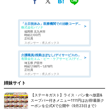
「土日祝休み」医療機関での治験コーディネーターのお仕事/看護師
＞
株式会社パソナ
福岡県 北九州市
時給2,100円
正社員
スポンサー：求人ボックス
介護職員/残業ほぼなし/デイサービスの介護士/日勤のみ
＞
有限会社エム・ピー・ケアサービス/デイサービスセンター もみじ
埼玉県 戸田市
時給1,198円～1,678円
正社員
スポンサー：求人ボックス
姉妹サイト
【ステーキガスト】ライス・パン食べ放題&
スープバー付きメニュー1111円はお得!最新ク
ーポンを公式Xで公開中《9月23日まで》