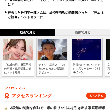
は？
死去した丹羽宇一郎さんは、経済界有数の読書家だった 『死ぬほ
ど読書』ベストセラーに
動画で見る
画像で見る
「鬼滅の刃」禰豆子役
ナイツ・塙宣之、You
解散のレペゼンフォッ
女
の声優・鬼頭明里の姿
Tuberヒカルの落語家
クス元リーダー・DJ S
利
にネット騒然 ...
デビュー...
HACHO...
ッ
J-CAST トレンド
アクセスランキング
もっと見る
3段階の制御を自動で 米の香りや甘みを引き出す家庭用精米