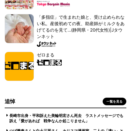
「多指症」で生まれた娘と、受け止められな
い私。産後初めての夜、助産師がミルクをあ
げてるのを見て...(静岡県・20代女性)|Jタウ
ンネット
ゼロまる
追悼
一覧を見る
長崎市出身・平和訴えた美輪明宏さん死去 ラストメッセージでも
訴え「愛があれば 戦争なんか起こりません」
つげ義春さんと白土三平さん カリスマ漫画家、二人の「違い」と