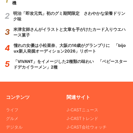
機
明治「即攻元気」初のグミ期間限定 さわやかな栄養ドリン
ク味
米津玄師さんがイラストと文章を手がけたカード入りウエハ
ース菓子
憧れの女優は小松菜奈、大阪の16歳がグランプリに 「bijo
ux新人発掘オーディション2026」リポート
「VIVANT」をイメージした2種類の味わい 「ベビースター
ドデカイラーメン」2種
コンテンツ
関連サイト
ライフ
J-CASTニュース
グルメ
J-CASTトレンド
デジタル
J-CAST会社ウォッチ