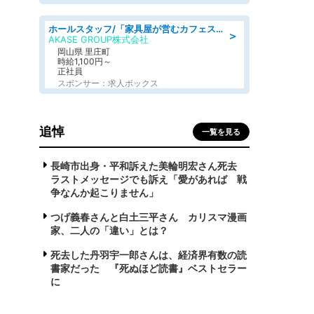
ホールスタッフ/「家具屋が営むカフェスタッフ!」週2日～OK!嬉しいまかない付き/岡山県/浅口郡里庄町
＞
AKASE GROUP株式会社
岡山県 里庄町
時給1,100円～
正社員
スポンサー：求人ボックス
追悼
一覧を見る
長崎市出身・平和訴えた美輪明宏さん死去
ラストメッセージでも訴え「愛があれば 戦
争なんか起こりません」
つげ義春さんと白土三平さん カリスマ漫画
家、二人の「違い」とは？
死去した丹羽宇一郎さんは、経済界有数の読
書家だった 『死ぬほど読書』ベストセラー
に