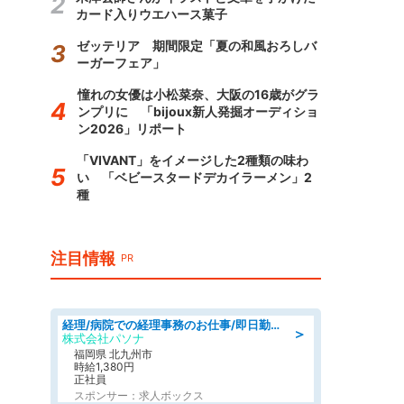
カード入りウエハース菓子
ゼッテリア 期間限定「夏の和風おろしバ
ーガーフェア」
憧れの女優は小松菜奈、大阪の16歳がグラ
ンプリに 「bijoux新人発掘オーディショ
ン2026」リポート
「VIVANT」をイメージした2種類の味わ
い 「ベビースタードデカイラーメン」2
種
注目情報
PR
経理/病院での経理事務のお仕事/即日勤務可/車通勤可/経理/一般事務
＞
株式会社パソナ
福岡県 北九州市
時給1,380円
正社員
スポンサー：求人ボックス