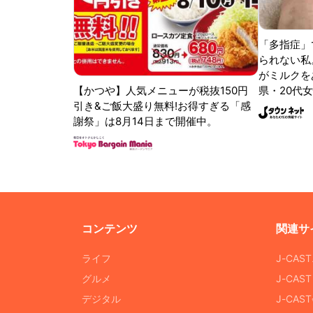
「多指症」
られない私
がミルクをあ
【かつや】人気メニューが税抜150円
県・20代女
引き&ご飯大盛り無料!お得すぎる「感
謝祭」は8月14日まで開催中。
コンテンツ
関連サ
ライフ
J-CAS
グルメ
J-CAS
デジタル
J-CA