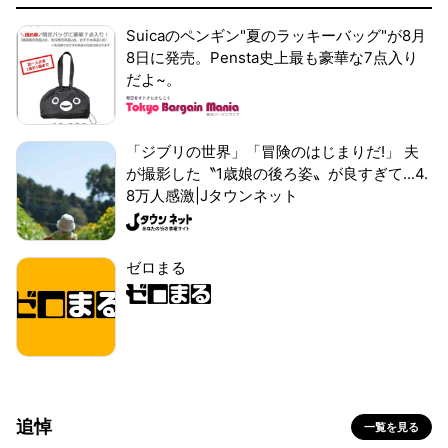
Suicaのペンギン"夏のラッキーバッグ"が8月
8日に発売。Pensta史上最も豪華な7点入り
だよ~。
「ジブリの世界」「冒険のはじまりだ!」 夫
が撮影した〝1歳娘の後ろ姿〟が良すぎて...4.
8万人感激|Jタウンネット
ゼロまる
追悼
一覧を見る