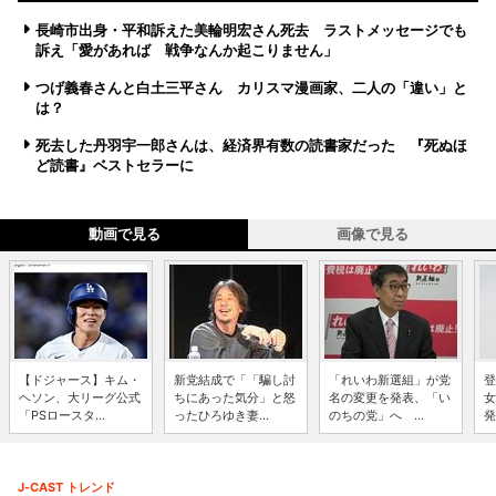
長崎市出身・平和訴えた美輪明宏さん死去 ラストメッセージでも
訴え「愛があれば 戦争なんか起こりません」
つげ義春さんと白土三平さん カリスマ漫画家、二人の「違い」と
は？
死去した丹羽宇一郎さんは、経済界有数の読書家だった 『死ぬほ
ど読書』ベストセラーに
動画で見る
画像で見る
【ドジャース】キム・
新党結成で「「騙し討
「れいわ新選組」が党
登
ヘソン、大リーグ公式
ちにあった気分」と怒
名の変更を発表、「い
女
「PSロースタ...
ったひろゆき妻...
のちの党」へ ...
発
J-CAST トレンド