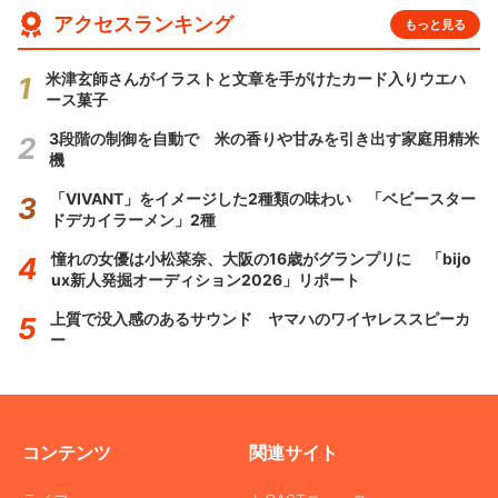
アクセスランキング
もっと見る
米津玄師さんがイラストと文章を手がけたカード入りウエハ
ース菓子
3段階の制御を自動で 米の香りや甘みを引き出す家庭用精米
機
「VIVANT」をイメージした2種類の味わい 「ベビースター
ドデカイラーメン」2種
憧れの女優は小松菜奈、大阪の16歳がグランプリに 「bijo
ux新人発掘オーディション2026」リポート
上質で没入感のあるサウンド ヤマハのワイヤレススピーカ
ー
コンテンツ
関連サイト