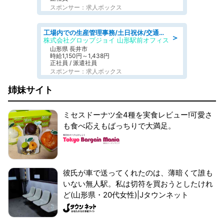
スポンサー：求人ボックス
工場内での生産管理事務/土日祝休/交通費支給
＞
株式会社グロップジョイ 山形駅前オフィス
山形県 長井市
時給1,150円～1,438円
正社員 / 派遣社員
スポンサー：求人ボックス
姉妹サイト
ミセスドーナツ全4種を実食レビュー!可愛さ
も食べ応えもばっちりで大満足。
彼氏が車で送ってくれたのは、薄暗くて誰も
いない無人駅。私は切符を買おうとしたけれ
ど(山形県・20代女性)|Jタウンネット