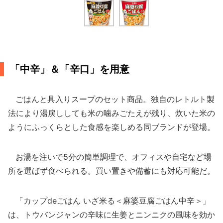
「中辛」＆「辛口」を用意
ごはんと具入りスープのセット商品。独自のレトルト製
法により湯戻ししても米の噛みごたえが残り、炊いた米の
ようにふっくらとした食感を楽しめる同ブランドが登場。
お湯を注いで5分の簡単調理で、オフィスや自宅など場
所を選ばず食べられる。買い置きや備蓄にも対応可能だ。
「カップdeごはん いざ米る＜麻婆豆腐ごはん中辛＞」
は、トウバンジャンの辛味に生姜とニンニクの風味を効か