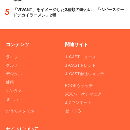
「VIVANT」をイメージした2種類の味わい 「ベビースター
ドデカイラーメン」2種
コンテンツ
関連サイト
ライフ
J-CASTニュース
グルメ
J-CASTトレンド
デジタル
J-CAST会社ウォッチ
健康
BOOKウォッチ
エンタメ
東京バーゲンマニア
セール
Jタウンネット
おうちスタイル
ゼロまる
サイトについて