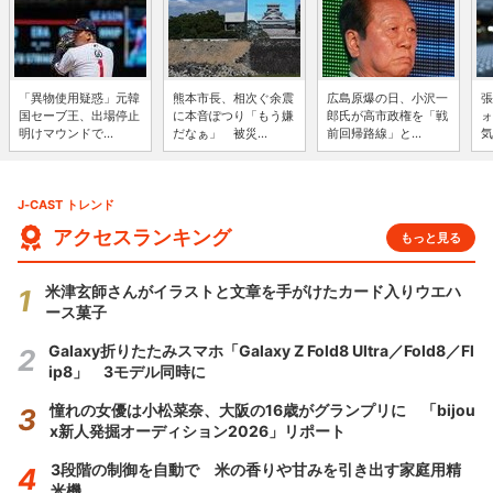
「異物使用疑惑」元韓
熊本市長、相次ぐ余震
広島原爆の日、小沢一
張
国セーブ王、出場停止
に本音ぽつり「もう嫌
郎氏が高市政権を「戦
ォ
明けマウンドで...
だなぁ」 被災...
前回帰路線」と...
気
J-CAST トレンド
アクセスランキング
もっと見る
米津玄師さんがイラストと文章を手がけたカード入りウエハ
ース菓子
Galaxy折りたたみスマホ「Galaxy Z Fold8 Ultra／Fold8／Fl
ip8」 3モデル同時に
憧れの女優は小松菜奈、大阪の16歳がグランプリに 「bijou
x新人発掘オーディション2026」リポート
3段階の制御を自動で 米の香りや甘みを引き出す家庭用精
米機