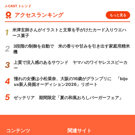
J-CAST トレンド
アクセスランキング
もっと見る
米津玄師さんがイラストと文章を手がけたカード入りウエハ
ース菓子
3段階の制御を自動で 米の香りや甘みを引き出す家庭用精米
機
上質で没入感のあるサウンド ヤマハのワイヤレススピーカ
ー
憧れの女優は小松菜奈、大阪の16歳がグランプリに 「bijo
ux新人発掘オーディション2026」リポート
ゼッテリア 期間限定「夏の和風おろしバーガーフェア」
コンテンツ
関連サイト