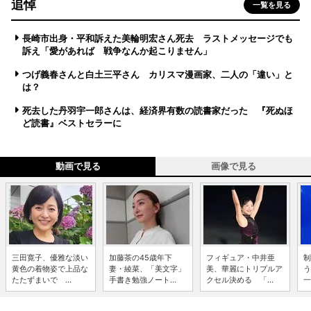
追悼
一覧を見る
長崎市出身・平和訴えた美輪明宏さん死去 ラストメッセージでも
訴え「愛があれば 戦争なんか起こりません」
つげ義春さんと白土三平さん カリスマ漫画家、二人の「違い」と
は？
死去した丹羽宇一郎さんは、経済界有数の読書家だった 『死ぬほ
ど読書』ベストセラーに
動画で見る
画像で見る
三田寛子、優雅な淡い
加藤茶の45歳年下
フィギュア・中井亜
制
黄色の着物姿で上品な
妻・綾菜、「美文字」
美、華麗にトリプルア
う
たたずまいで ...
手書き勉強ノート...
クセル決める 「...
一