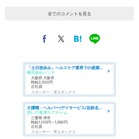
全てのコメントを見る
「土日祝休み」ヘルスケア業界での産業保健師業務/看護師/高時給/要資格:正看護師
＞
株式会社パソナ
大阪府 大阪市
時給2,300円
正社員
スポンサー：求人ボックス
介護職・ヘルパー/デイサービス/近鉄名古屋線 高田本山/津市/三重県
＞
憩いの里津ケアホーム
三重県 津市
時給1,105円～1,580円
正社員
スポンサー：求人ボックス