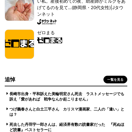
い私。産後初めての夜、助産師がミルクをあ
げてるのを見て...(静岡県・20代女性)|Jタウ
ンネット
ゼロまる
追悼
一覧を見る
長崎市出身・平和訴えた美輪明宏さん死去 ラストメッセージでも
訴え「愛があれば 戦争なんか起こりません」
つげ義春さんと白土三平さん カリスマ漫画家、二人の「違い」と
は？
死去した丹羽宇一郎さんは、経済界有数の読書家だった 『死ぬほ
ど読書』ベストセラーに