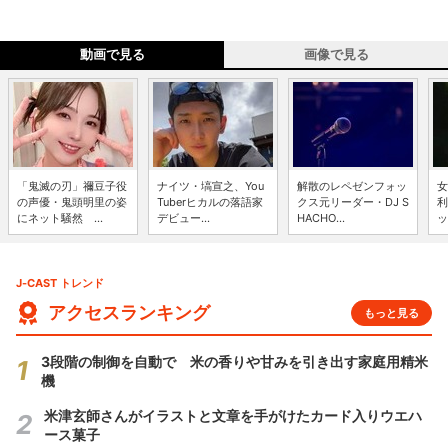
動画で見る
画像で見る
「鬼滅の刃」禰豆子役
ナイツ・塙宣之、You
解散のレペゼンフォッ
女
の声優・鬼頭明里の姿
Tuberヒカルの落語家
クス元リーダー・DJ S
利
にネット騒然 ...
デビュー...
HACHO...
ッ
J-CAST トレンド
アクセスランキング
もっと見る
3段階の制御を自動で 米の香りや甘みを引き出す家庭用精米
機
米津玄師さんがイラストと文章を手がけたカード入りウエハ
ース菓子