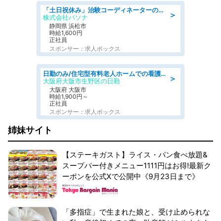
「土日祝休み」治験コーディネーターのお仕事/未経験OK
＞
株式会社パソナ
静岡県 浜松市
時給1,600円
正社員
スポンサー：求人ボックス
日勤のみ/住宅型有料老人ホームでの看護業務/看護師
＞
大阪府大阪市生野区の日勤
大阪府 大阪市
時給1,900円～
正社員
スポンサー：求人ボックス
姉妹サイト
【ステーキガスト】ライス・パン食べ放題&
スープバー付きメニュー1111円はお得!最新ク
ーポンを公式Xで公開中《9月23日まで》
「多指症」で生まれた娘と、受け止められな