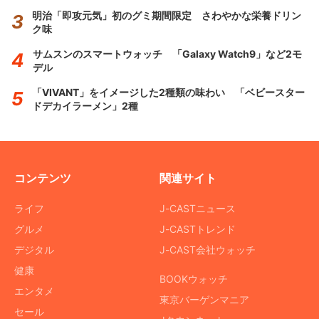
明治「即攻元気」初のグミ期間限定 さわやかな栄養ドリン
ク味
サムスンのスマートウォッチ 「Galaxy Watch9」など2モ
デル
「VIVANT」をイメージした2種類の味わい 「ベビースター
ドデカイラーメン」2種
コンテンツ
関連サイト
ライフ
J-CASTニュース
グルメ
J-CASTトレンド
デジタル
J-CAST会社ウォッチ
健康
BOOKウォッチ
エンタメ
東京バーゲンマニア
セール