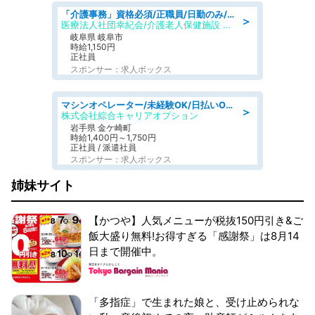
「介護事務」資格必須/正職員/日勤のみ/介護老人保健施設
＞
医療法人社団幸紀会/介護老人保健施設 グリーンビラ安江
岐阜県 岐阜市
時給1,150円
正社員
スポンサー：求人ボックス
マシンオペレーター/未経験OK/日払いOK/寮完備/交替制/20・30・40代活躍中
＞
株式会社綜合キャリアオプション
岩手県 金ケ崎町
時給1,400円～1,750円
正社員 / 派遣社員
スポンサー：求人ボックス
姉妹サイト
【かつや】人気メニューが税抜150円引き&ご
飯大盛り無料!お得すぎる「感謝祭」は8月14
日まで開催中。
「多指症」で生まれた娘と、受け止められな