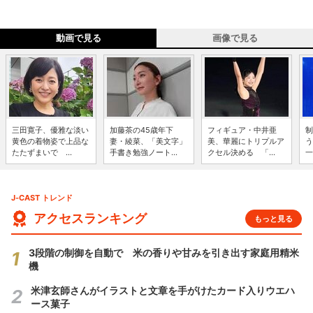
動画で見る
画像で見る
三田寛子、優雅な淡い
加藤茶の45歳年下
フィギュア・中井亜
制
黄色の着物姿で上品な
妻・綾菜、「美文字」
美、華麗にトリプルア
う
たたずまいで ...
手書き勉強ノート...
クセル決める 「...
一
J-CAST トレンド
アクセスランキング
もっと見る
3段階の制御を自動で 米の香りや甘みを引き出す家庭用精米
機
米津玄師さんがイラストと文章を手がけたカード入りウエハ
ース菓子