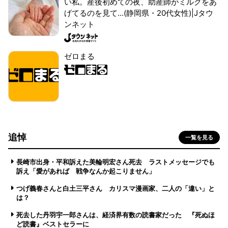
い私。産後初めての夜、助産師がミルクをあ
げてるのを見て...(静岡県・20代女性)|Jタウ
ンネット
ゼロまる
追悼
一覧を見る
長崎市出身・平和訴えた美輪明宏さん死去 ラストメッセージでも
訴え「愛があれば 戦争なんか起こりません」
つげ義春さんと白土三平さん カリスマ漫画家、二人の「違い」と
は？
死去した丹羽宇一郎さんは、経済界有数の読書家だった 『死ぬほ
ど読書』ベストセラーに