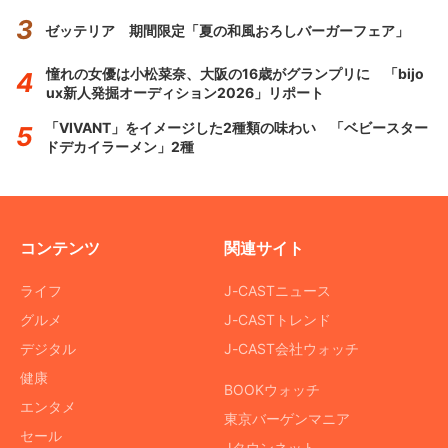
ゼッテリア 期間限定「夏の和風おろしバーガーフェア」
憧れの女優は小松菜奈、大阪の16歳がグランプリに 「bijo
ux新人発掘オーディション2026」リポート
「VIVANT」をイメージした2種類の味わい 「ベビースター
ドデカイラーメン」2種
コンテンツ
関連サイト
ライフ
J-CASTニュース
グルメ
J-CASTトレンド
デジタル
J-CAST会社ウォッチ
健康
BOOKウォッチ
エンタメ
東京バーゲンマニア
セール
Jタウンネット