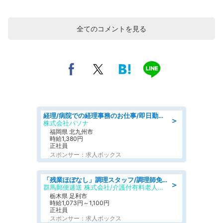
全てのコメントを見る
経理/病院での経理事務のお仕事/即日勤務可/車通勤可/経理/一般事務
＞
株式会社パソナ
福岡県 北九州市
時給1,380円
正社員
スポンサー：求人ボックス
「残業ほぼなし」調理スタッフ/調理師免許必須/正職員/日勤のみ/介護付き有料老人ホーム/社会保障完備
＞
群馬郵便逓送 株式会社/介護付有料老人ホーム ふる里
栃木県 足利市
時給1,073円～1,100円
正社員
スポンサー：求人ボックス