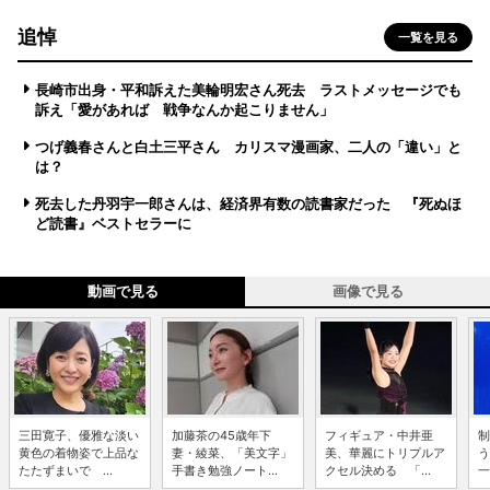
追悼
一覧を見る
長崎市出身・平和訴えた美輪明宏さん死去 ラストメッセージでも
訴え「愛があれば 戦争なんか起こりません」
つげ義春さんと白土三平さん カリスマ漫画家、二人の「違い」と
は？
死去した丹羽宇一郎さんは、経済界有数の読書家だった 『死ぬほ
ど読書』ベストセラーに
動画で見る
画像で見る
三田寛子、優雅な淡い
加藤茶の45歳年下
フィギュア・中井亜
制
黄色の着物姿で上品な
妻・綾菜、「美文字」
美、華麗にトリプルア
う
たたずまいで ...
手書き勉強ノート...
クセル決める 「...
一