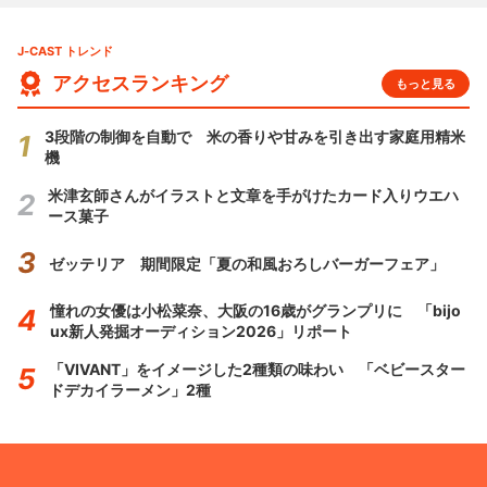
J-CAST トレンド
アクセスランキング
もっと見る
3段階の制御を自動で 米の香りや甘みを引き出す家庭用精米
機
米津玄師さんがイラストと文章を手がけたカード入りウエハ
ース菓子
ゼッテリア 期間限定「夏の和風おろしバーガーフェア」
憧れの女優は小松菜奈、大阪の16歳がグランプリに 「bijo
ux新人発掘オーディション2026」リポート
「VIVANT」をイメージした2種類の味わい 「ベビースター
ドデカイラーメン」2種