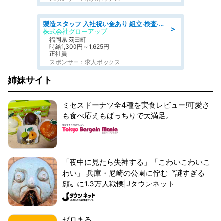
製造スタッフ 入社祝い金あり 組立·検査·台車でゴロゴロ運搬 女性も活躍
＞
株式会社グローアップ
福岡県 苅田町
時給1,300円～1,625円
正社員
スポンサー：求人ボックス
姉妹サイト
ミセスドーナツ全4種を実食レビュー!可愛さ
も食べ応えもばっちりで大満足。
「夜中に見たら失神する」「こわいこわいこ
わい」 兵庫・尼崎の公園に佇む〝謎すぎる
顔〟に1.3万人戦慄|Jタウンネット
ゼロまる