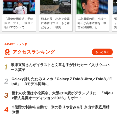
「異物使用疑惑」元韓
熊本市長、相次ぐ余震
広島原爆の日、小沢一
張
国セーブ王、出場停止
に本音ぽつり「もう嫌
郎氏が高市政権を「戦
ォ
明けマウンドで...
だなぁ」 被災...
前回帰路線」と...
気
J-CAST トレンド
アクセスランキング
もっと見る
米津玄師さんがイラストと文章を手がけたカード入りウエハ
ース菓子
Galaxy折りたたみスマホ「Galaxy Z Fold8 Ultra／Fold8／Fl
ip8」 3モデル同時に
憧れの女優は小松菜奈、大阪の16歳がグランプリに 「bijou
x新人発掘オーディション2026」リポート
3段階の制御を自動で 米の香りや甘みを引き出す家庭用精
米機