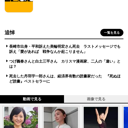
追悼
一覧を見る
長崎市出身・平和訴えた美輪明宏さん死去 ラストメッセージでも
訴え「愛があれば 戦争なんか起こりません」
つげ義春さんと白土三平さん カリスマ漫画家、二人の「違い」と
は？
死去した丹羽宇一郎さんは、経済界有数の読書家だった 『死ぬほ
ど読書』ベストセラーに
動画で見る
画像で見る