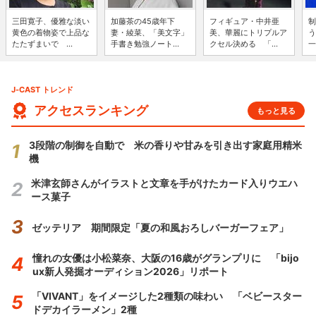
三田寛子、優雅な淡い
加藤茶の45歳年下
フィギュア・中井亜
制
黄色の着物姿で上品な
妻・綾菜、「美文字」
美、華麗にトリプルア
う
たたずまいで ...
手書き勉強ノート...
クセル決める 「...
一
J-CAST トレンド
アクセスランキング
もっと見る
3段階の制御を自動で 米の香りや甘みを引き出す家庭用精米
機
米津玄師さんがイラストと文章を手がけたカード入りウエハ
ース菓子
ゼッテリア 期間限定「夏の和風おろしバーガーフェア」
憧れの女優は小松菜奈、大阪の16歳がグランプリに 「bijo
ux新人発掘オーディション2026」リポート
「VIVANT」をイメージした2種類の味わい 「ベビースター
ドデカイラーメン」2種