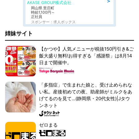
＞
AKASE GROUP株式会社
岡山県 里庄町
時給1,100円～
正社員
スポンサー：求人ボックス
姉妹サイト
【かつや】人気メニューが税抜150円引き&ご
飯大盛り無料!お得すぎる「感謝祭」は8月14
日まで開催中。
「多指症」で生まれた娘と、受け止められな
い私。産後初めての夜、助産師がミルクをあ
げてるのを見て...(静岡県・20代女性)|Jタウ
ンネット
ゼロまる