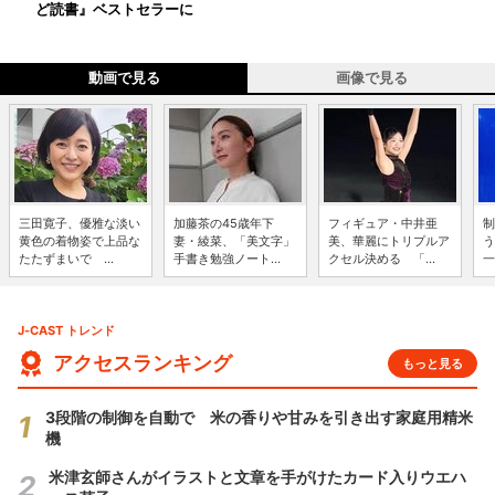
ど読書』ベストセラーに
動画で見る
画像で見る
三田寛子、優雅な淡い
加藤茶の45歳年下
フィギュア・中井亜
制
黄色の着物姿で上品な
妻・綾菜、「美文字」
美、華麗にトリプルア
う
たたずまいで ...
手書き勉強ノート...
クセル決める 「...
一
J-CAST トレンド
アクセスランキング
もっと見る
3段階の制御を自動で 米の香りや甘みを引き出す家庭用精米
機
米津玄師さんがイラストと文章を手がけたカード入りウエハ