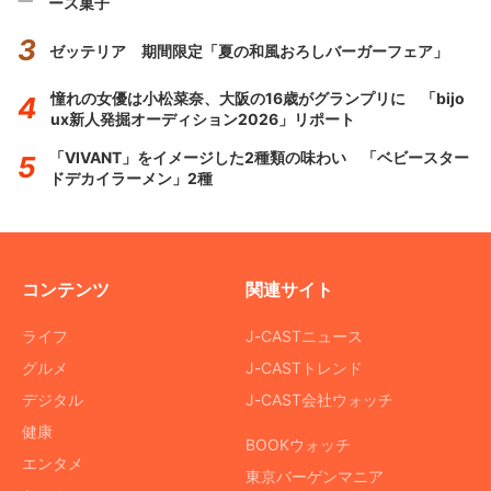
ース菓子
ゼッテリア 期間限定「夏の和風おろしバーガーフェア」
憧れの女優は小松菜奈、大阪の16歳がグランプリに 「bijo
ux新人発掘オーディション2026」リポート
「VIVANT」をイメージした2種類の味わい 「ベビースター
ドデカイラーメン」2種
コンテンツ
関連サイト
ライフ
J-CASTニュース
グルメ
J-CASTトレンド
デジタル
J-CAST会社ウォッチ
健康
BOOKウォッチ
エンタメ
東京バーゲンマニア