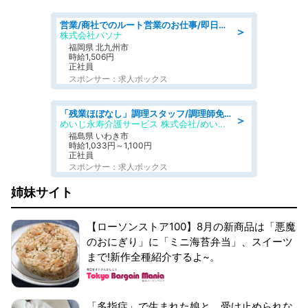
営業/商社でのルート営業のお仕事/即日勤務可/車通勤可/営業
＞
株式会社パソナ
福岡県 北九州市
時給1,506円
正社員
スポンサー：求人ボックス
「残業ほぼなし」調理スタッフ/調理師免許必須/正職員/日勤のみ/住宅型有料老人ホーム
＞
めいじ永寿介護サービス 株式会社/めいじ永寿介護サービスセンター
福島県 いわき市
時給1,033円～1,100円
正社員
スポンサー：求人ボックス
姉妹サイト
【ローソンストア100】8月の新商品は「悪魔
のおにぎり」に「ミニ海苔弁当」、スイーツ
まで!新作全種紹介するよ~。
「多指症」で生まれた娘と、受け止められな