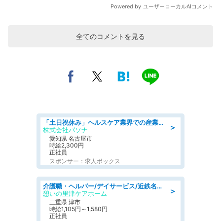
全てのコメントを見る
「土日祝休み」ヘルスケア業界での産業保健師業務/看護師/高時給/未経験OK/要資格:正看護師
＞
株式会社パソナ
愛知県 名古屋市
時給2,300円
正社員
スポンサー：求人ボックス
介護職・ヘルパー/デイサービス/近鉄名古屋線 高田本山/津市/三重県
＞
憩いの里津ケアホーム
三重県 津市
時給1,105円～1,580円
正社員