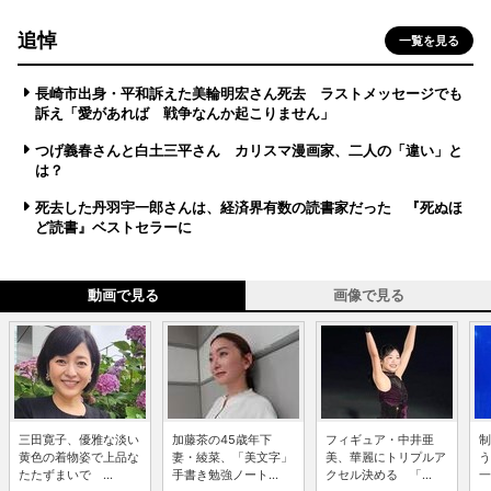
追悼
一覧を見る
長崎市出身・平和訴えた美輪明宏さん死去 ラストメッセージでも
訴え「愛があれば 戦争なんか起こりません」
つげ義春さんと白土三平さん カリスマ漫画家、二人の「違い」と
は？
死去した丹羽宇一郎さんは、経済界有数の読書家だった 『死ぬほ
ど読書』ベストセラーに
動画で見る
画像で見る
三田寛子、優雅な淡い
加藤茶の45歳年下
フィギュア・中井亜
制
黄色の着物姿で上品な
妻・綾菜、「美文字」
美、華麗にトリプルア
う
たたずまいで ...
手書き勉強ノート...
クセル決める 「...
一