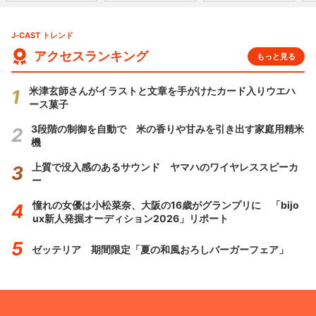
J-CAST トレンド
アクセスランキング
もっと見る
米津玄師さんがイラストと文章を手がけたカード入りウエハ
ース菓子
3段階の制御を自動で 米の香りや甘みを引き出す家庭用精米
機
上質で没入感のあるサウンド ヤマハのワイヤレススピーカ
ー
憧れの女優は小松菜奈、大阪の16歳がグランプリに 「bijo
ux新人発掘オーディション2026」リポート
ゼッテリア 期間限定「夏の和風おろしバーガーフェア」