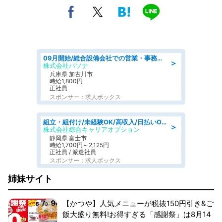
09月開始/総合設備会社での営業・事務のお仕事/車通勤可/賞与あり/営業/営業事務
＞
株式会社パソナ
兵庫県 加古川市
時給1,800円
正社員
スポンサー：求人ボックス
組立・組付け/未経験OK/高収入/日払いOK/交替制/20・30・40代活躍中
＞
株式会社綜合キャリアオプション
静岡県 富士市
時給1,700円～2,125円
正社員 / 派遣社員
スポンサー：求人ボックス
姉妹サイト
【かつや】人気メニューが税抜150円引き&ご
飯大盛り無料!お得すぎる「感謝祭」は8月14