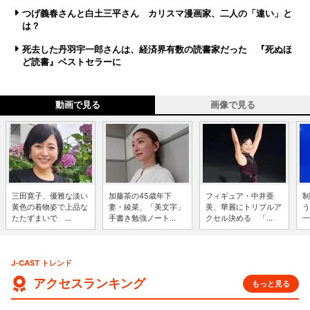
つげ義春さんと白土三平さん カリスマ漫画家、二人の「違い」と
は？
死去した丹羽宇一郎さんは、経済界有数の読書家だった 『死ぬほ
ど読書』ベストセラーに
動画で見る
画像で見る
三田寛子、優雅な淡い
加藤茶の45歳年下
フィギュア・中井亜
制
黄色の着物姿で上品な
妻・綾菜、「美文字」
美、華麗にトリプルア
う
たたずまいで ...
手書き勉強ノート...
クセル決める 「...
一
J-CAST トレンド
アクセスランキング
もっと見る