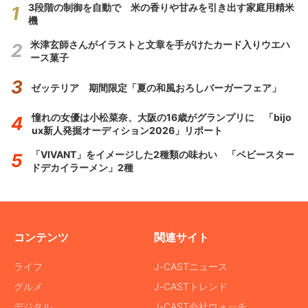
3段階の制御を自動で 米の香りや甘みを引き出す家庭用精米
機
米津玄師さんがイラストと文章を手がけたカード入りウエハ
ース菓子
ゼッテリア 期間限定「夏の和風おろしバーガーフェア」
憧れの女優は小松菜奈、大阪の16歳がグランプリに 「bijo
ux新人発掘オーディション2026」リポート
「VIVANT」をイメージした2種類の味わい 「ベビースター
ドデカイラーメン」2種
コンテンツ
関連サイト
ライフ
J-CASTニュース
グルメ
J-CASTトレンド
デジタル
J-CAST会社ウォッチ