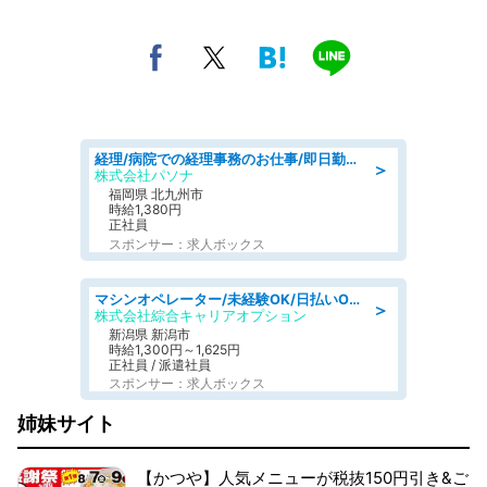
経理/病院での経理事務のお仕事/即日勤務可/車通勤可/経理/一般事務
＞
株式会社パソナ
福岡県 北九州市
時給1,380円
正社員
スポンサー：求人ボックス
マシンオペレーター/未経験OK/日払いOK/寮費無料/交替制/20・30・40代活躍中
＞
株式会社綜合キャリアオプション
新潟県 新潟市
時給1,300円～1,625円
正社員 / 派遣社員
スポンサー：求人ボックス
姉妹サイト
【かつや】人気メニューが税抜150円引き&ご