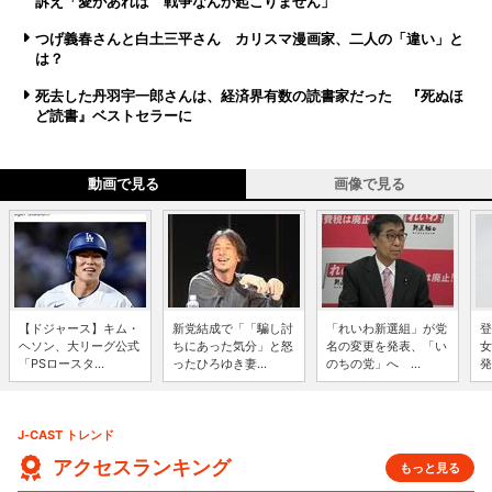
訴え「愛があれば 戦争なんか起こりません」
つげ義春さんと白土三平さん カリスマ漫画家、二人の「違い」と
は？
死去した丹羽宇一郎さんは、経済界有数の読書家だった 『死ぬほ
ど読書』ベストセラーに
動画で見る
画像で見る
【ドジャース】キム・
新党結成で「「騙し討
「れいわ新選組」が党
登
ヘソン、大リーグ公式
ちにあった気分」と怒
名の変更を発表、「い
女
「PSロースタ...
ったひろゆき妻...
のちの党」へ ...
発
J-CAST トレンド
アクセスランキング
もっと見る