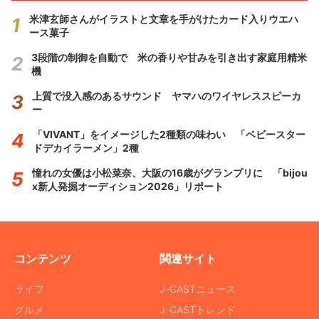
米津玄師さんがイラストと文章を手がけたカード入りウエハ
ース菓子
3段階の制御を自動で 米の香りや甘みを引き出す家庭用精米
機
上質で没入感のあるサウンド ヤマハのワイヤレススピーカ
ー
「VIVANT」をイメージした2種類の味わい 「ベビースター
ドデカイラーメン」2種
憧れの女優は小松菜奈、大阪の16歳がグランプリに 「bijou
x新人発掘オーディション2026」リポート
コンテンツ
関連サイト
ライフ
J-CASTニュース
グルメ
J-CASTトレンド