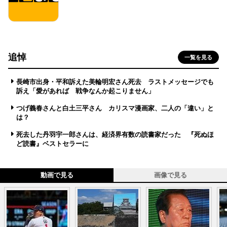
追悼
一覧を見る
長崎市出身・平和訴えた美輪明宏さん死去 ラストメッセージでも
訴え「愛があれば 戦争なんか起こりません」
つげ義春さんと白土三平さん カリスマ漫画家、二人の「違い」と
は？
死去した丹羽宇一郎さんは、経済界有数の読書家だった 『死ぬほ
ど読書』ベストセラーに
動画で見る
画像で見る