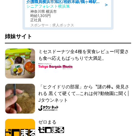
介護職員横浜市旭区/相鉄本線/鶴ヶ峰駅からバス10分/神奈川県
＞
シニアフォレスト横浜旭
神奈川県 横浜市
時給1,305円
正社員
スポンサー：求人ボックス
姉妹サイト
ミセスドーナツ全4種を実食レビュー!可愛さ
も食べ応えもばっちりで大満足。
「ヒクイドリの部屋」から〝謎の棒〟発見さ
れる 黒くて硬くて...これは何?動物園に聞く|
Jタウンネット
ゼロまる