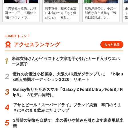
「異物使用疑惑」元韓
熊本市長、相次ぐ余震
広島原爆の日、小沢一
張
国セーブ王、出場停止
に本音ぽつり「もう嫌
郎氏が高市政権を「戦
ォ
明けマウンドで...
だなぁ」 被災...
前回帰路線」と...
気
J-CAST トレンド
アクセスランキング
もっと見る
米津玄師さんがイラストと文章を手がけたカード入りウエハ
ース菓子
憧れの女優は小松菜奈、大阪の16歳がグランプリに 「bijou
x新人発掘オーディション2026」リポート
Galaxy折りたたみスマホ「Galaxy Z Fold8 Ultra／Fold8／Fl
ip8」 3モデル同時に
アサヒビール「スーパードライ」ブランド刷新 辛口のうま
さはそのまま飲みごたえアップ
3段階の制御を自動で 米の香りや甘みを引き出す家庭用精米
機