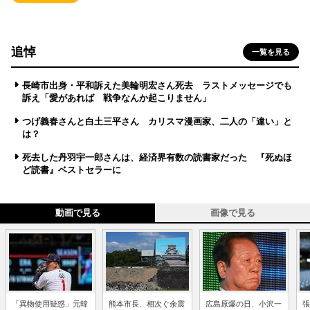
追悼
一覧を見る
長崎市出身・平和訴えた美輪明宏さん死去 ラストメッセージでも
訴え「愛があれば 戦争なんか起こりません」
つげ義春さんと白土三平さん カリスマ漫画家、二人の「違い」と
は？
死去した丹羽宇一郎さんは、経済界有数の読書家だった 『死ぬほ
ど読書』ベストセラーに
動画で見る
画像で見る
「異物使用疑惑」元韓
熊本市長、相次ぐ余震
広島原爆の日、小沢一
張