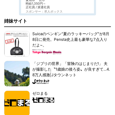
時給1,350円～
正社員 / 派遣社員
スポンサー：求人ボックス
姉妹サイト
Suicaのペンギン"夏のラッキーバッグ"が8月
8日に発売。Pensta史上最も豪華な7点入り
だよ~。
「ジブリの世界」「冒険のはじまりだ!」 夫
が撮影した〝1歳娘の後ろ姿〟が良すぎて...4.
8万人感激|Jタウンネット
ゼロまる