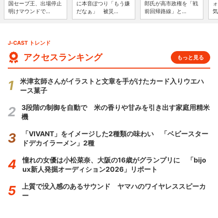
国セーブ王、出場停止
に本音ぽつり「もう嫌
郎氏が高市政権を「戦
ォ
明けマウンドで...
だなぁ」 被災...
前回帰路線」と...
気
J-CAST トレンド
アクセスランキング
もっと見る
米津玄師さんがイラストと文章を手がけたカード入りウエハ
ース菓子
3段階の制御を自動で 米の香りや甘みを引き出す家庭用精米
機
「VIVANT」をイメージした2種類の味わい 「ベビースター
ドデカイラーメン」2種
憧れの女優は小松菜奈、大阪の16歳がグランプリに 「bijo
ux新人発掘オーディション2026」リポート
上質で没入感のあるサウンド ヤマハのワイヤレススピーカ
ー