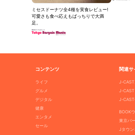
ミセスドーナツ全4種を実食レビュー!
可愛さも食べ応えもばっちりで大満
足。
コンテンツ
関連サ
ライフ
J-CAS
グルメ
J-CAS
デジタル
J-CA
健康
BOOK
エンタメ
東京バ
セール
Jタウン