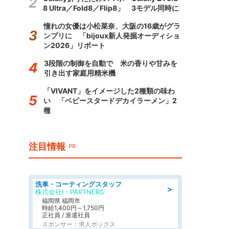
8 Ultra／Fold8／Flip8」 3モデル同時に
憧れの女優は小松菜奈、大阪の16歳がグラ
ンプリに 「bijoux新人発掘オーディショ
ン2026」リポート
3段階の制御を自動で 米の香りや甘みを
引き出す家庭用精米機
「VIVANT」をイメージした2種類の味わ
い 「ベビースタードデカイラーメン」2
種
注目情報
PR
洗車・コーティングスタッフ
＞
株式会社I・PARTNERS
福岡県 福岡市
時給1,400円～1,750円
正社員 / 派遣社員
スポンサー：求人ボックス