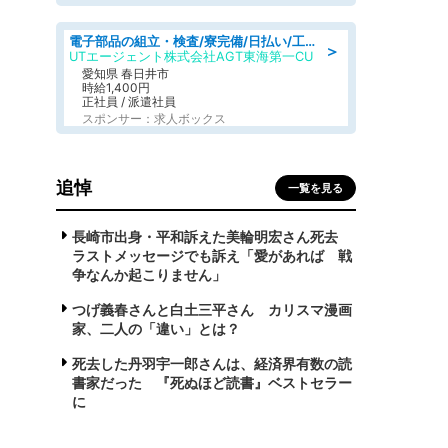
電子部品の組立・検査/寮完備/日払い/工場・製造
＞
UTエージェント株式会社AGT東海第一CU
愛知県 春日井市
時給1,400円
正社員 / 派遣社員
スポンサー：求人ボックス
追悼
一覧を見る
長崎市出身・平和訴えた美輪明宏さん死去
ラストメッセージでも訴え「愛があれば 戦
争なんか起こりません」
つげ義春さんと白土三平さん カリスマ漫画
家、二人の「違い」とは？
死去した丹羽宇一郎さんは、経済界有数の読
書家だった 『死ぬほど読書』ベストセラー
に