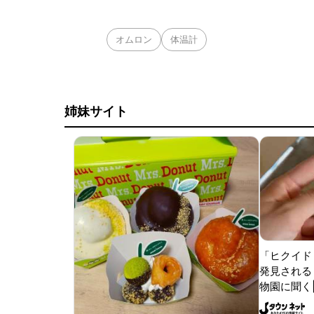
オムロン
体温計
姉妹サイト
「ヒクイド
発見される 
物園に聞く