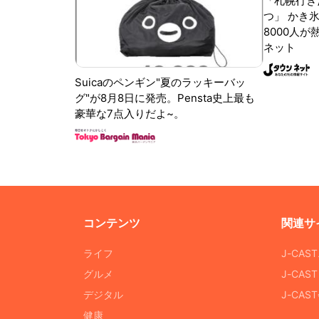
「札幌行き
つ」 かき
8000人が
ネット
Suicaのペンギン"夏のラッキーバッ
グ"が8月8日に発売。Pensta史上最も
豪華な7点入りだよ~。
コンテンツ
関連サ
ライフ
J-CAS
グルメ
J-CAS
デジタル
J-CA
健康