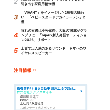
引き出す家庭用精米機
「VIVANT」をイメージした2種類の味わ
い 「ベビースタードデカイラーメン」2
種
憧れの女優は小松菜奈、大阪の16歳がグラ
ンプリに 「bijoux新人発掘オーディショ
ン2026」リポート
上質で没入感のあるサウンド ヤマハのワ
イヤレススピーカー
注目情報
PR
寮費無料/トヨタ自動車 田原工場で部品の組立製造/tutumi
＞
株式会社テクノスマイル
愛知県 田原市
時給2,100円
正社員 / 派遣社員
スポンサー：求人ボックス