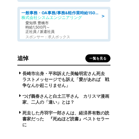
一般事務・OA事務/事務&軽作業時給1500円土日祝休み各種社保完備
＞
株式会社シスムエンジニアリング
愛知県 豊橋市
時給1,500円～
正社員 / 派遣社員
スポンサー：求人ボックス
追悼
一覧を見る
長崎市出身・平和訴えた美輪明宏さん死去
ラストメッセージでも訴え「愛があれば 戦
争なんか起こりません」
つげ義春さんと白土三平さん カリスマ漫画
家、二人の「違い」とは？
死去した丹羽宇一郎さんは、経済界有数の読
書家だった 『死ぬほど読書』ベストセラー
に