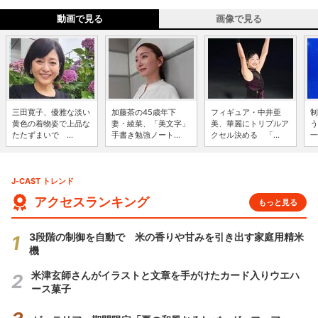
動画で見る
画像で見る
三田寛子、優雅な淡い
加藤茶の45歳年下
フィギュア・中井亜
制
黄色の着物姿で上品な
妻・綾菜、「美文字」
美、華麗にトリプルア
う
たたずまいで ...
手書き勉強ノート...
クセル決める 「...
一
J-CAST トレンド
アクセスランキング
もっと見る
3段階の制御を自動で 米の香りや甘みを引き出す家庭用精米
機
米津玄師さんがイラストと文章を手がけたカード入りウエハ
ース菓子