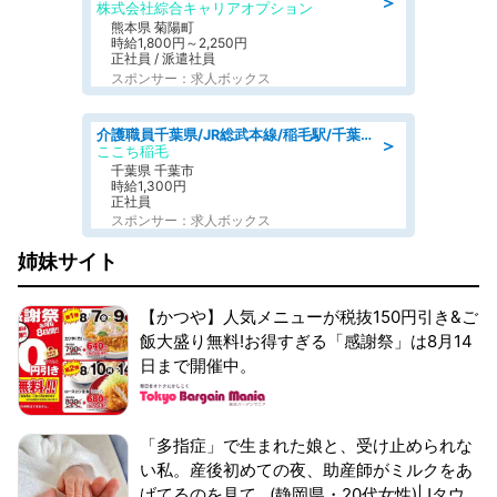
＞
株式会社綜合キャリアオプション
熊本県 菊陽町
時給1,800円～2,250円
正社員 / 派遣社員
スポンサー：求人ボックス
介護職員千葉県/JR総武本線/稲毛駅/千葉市稲毛区
＞
ここち稲毛
千葉県 千葉市
時給1,300円
正社員
スポンサー：求人ボックス
姉妹サイト
【かつや】人気メニューが税抜150円引き&ご
飯大盛り無料!お得すぎる「感謝祭」は8月14
日まで開催中。
「多指症」で生まれた娘と、受け止められな
い私。産後初めての夜、助産師がミルクをあ
げてるのを見て...(静岡県・20代女性)|Jタウ