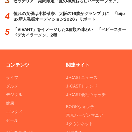
ゼッテリア 期間限定「夏の和風おろしバーガーフェア」
憧れの女優は小松菜奈、大阪の16歳がグランプリに 「bijo
ux新人発掘オーディション2026」リポート
「VIVANT」をイメージした2種類の味わい 「ベビースター
ドデカイラーメン」2種
コンテンツ
関連サイト
ライフ
J-CASTニュース
グルメ
J-CASTトレンド
デジタル
J-CAST会社ウォッチ
健康
BOOKウォッチ
エンタメ
東京バーゲンマニア
セール
Jタウンネット