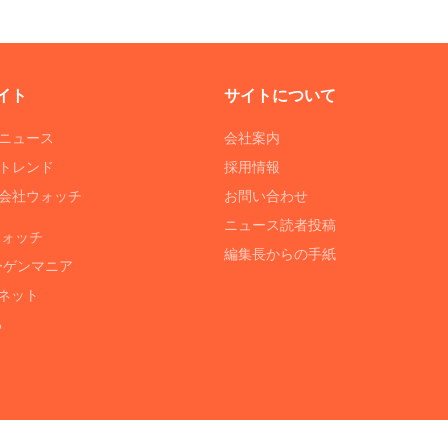
イト
サイトについて
Tニュース
会社案内
Tトレンド
採用情報
ST会社ウォッチ
お問い合わせ
ニュース読者投稿
ウォッチ
編集長からの手紙
ーゲンマニア
ネット
る