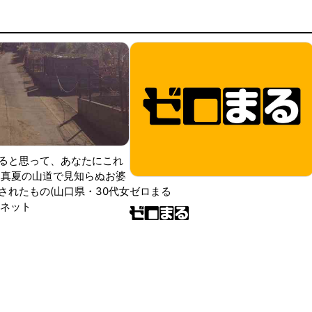
ると思って、あなたにこれ
 真夏の山道で見知らぬお婆
されたもの(山口県・30代女
ゼロまる
ンネット