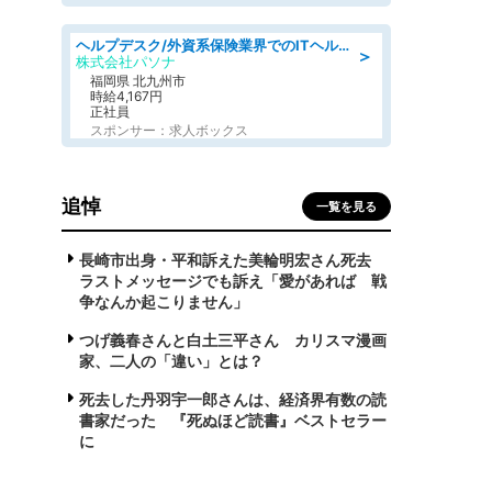
ヘルプデスク/外資系保険業界でのITヘルプデスク業務/駅近/即日勤務可/ヘルプデスク
＞
株式会社パソナ
福岡県 北九州市
時給4,167円
正社員
スポンサー：求人ボックス
追悼
一覧を見る
長崎市出身・平和訴えた美輪明宏さん死去
ラストメッセージでも訴え「愛があれば 戦
争なんか起こりません」
つげ義春さんと白土三平さん カリスマ漫画
家、二人の「違い」とは？
死去した丹羽宇一郎さんは、経済界有数の読
書家だった 『死ぬほど読書』ベストセラー
に