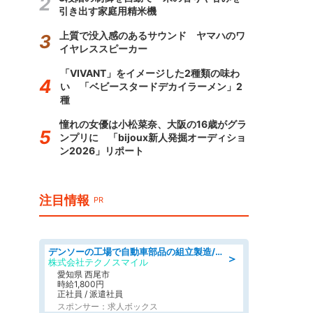
引き出す家庭用精米機
上質で没入感のあるサウンド ヤマハのワ
イヤレススピーカー
「VIVANT」をイメージした2種類の味わ
い 「ベビースタードデカイラーメン」2
種
憧れの女優は小松菜奈、大阪の16歳がグラ
ンプリに 「bijoux新人発掘オーディショ
ン2026」リポート
注目情報
PR
デンソーの工場で自動車部品の組立製造/denso aichi
＞
株式会社テクノスマイル
愛知県 西尾市
時給1,800円
正社員 / 派遣社員
スポンサー：求人ボックス