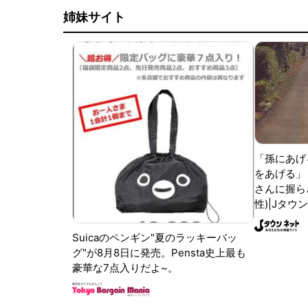
姉妹サイト
「孫にあげ
をあげる」
さんに握ら
性)|Jタウ
Suicaのペンギン"夏のラッキーバッ
グ"が8月8日に発売。Pensta史上最も
豪華な7点入りだよ~。