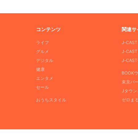
コンテンツ
関連サ
ライフ
J-CAS
グルメ
J-CAS
デジタル
J-CA
健康
BOOK
エンタメ
東京バ
セール
Jタウン
おうちスタイル
ゼロま