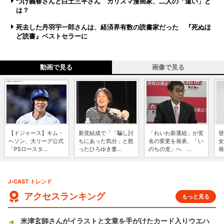
つげ義春さんと白土三平さん カリスマ漫画家、二人の「違い」と
は？
死去した丹羽宇一郎さんは、経済界有数の読書家だった 『死ぬほ
ど読書』ベストセラーに
動画で見る
画像で見る
【ドジャース】キム・
新党結成で「「騙し討
「れいわ新選組」が党
登
ヘソン、大リーグ公式
ちにあった気分」と怒
名の変更を発表、「い
女
「PSロースタ...
ったひろゆき妻...
のちの党」へ ...
発
J-CAST トレンド
アクセスランキング
もっと見る
米津玄師さんがイラストと文章を手がけたカード入りウエハ