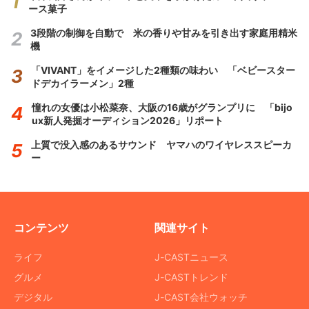
ース菓子
3段階の制御を自動で 米の香りや甘みを引き出す家庭用精米
機
「VIVANT」をイメージした2種類の味わい 「ベビースター
ドデカイラーメン」2種
憧れの女優は小松菜奈、大阪の16歳がグランプリに 「bijo
ux新人発掘オーディション2026」リポート
上質で没入感のあるサウンド ヤマハのワイヤレススピーカ
ー
コンテンツ
関連サイト
ライフ
J-CASTニュース
グルメ
J-CASTトレンド
デジタル
J-CAST会社ウォッチ