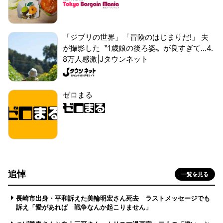
「ジブリの世界」「冒険のはじまりだ!」 夫
が撮影した〝1歳娘の後ろ姿〟が良すぎて...4.
8万人感激|Jタウンネット
ゼロまる
追悼
一覧を見る
長崎市出身・平和訴えた美輪明宏さん死去 ラストメッセージでも
訴え「愛があれば 戦争なんか起こりません」