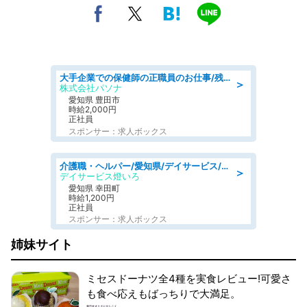
大手企業での保健師の正職員のお仕事/残業なし/要資格:保健師
＞
株式会社パソナ
愛知県 豊田市
時給2,000円
正社員
スポンサー：求人ボックス
介護職・ヘルパー/愛知県/デイサービス/JR東海道本線 幸田/額田郡幸田町
＞
デイサービス燈いろ
愛知県 幸田町
時給1,200円
正社員
スポンサー：求人ボックス
姉妹サイト
ミセスドーナツ全4種を実食レビュー!可愛さ
も食べ応えもばっちりで大満足。