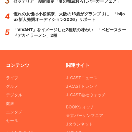
ゼッテリア 期間限定「夏の和風おろしバーガーフェア」
憧れの女優は小松菜奈、大阪の16歳がグランプリに 「bijo
ux新人発掘オーディション2026」リポート
「VIVANT」をイメージした2種類の味わい 「ベビースター
ドデカイラーメン」2種
コンテンツ
関連サイト
ライフ
J-CASTニュース
グルメ
J-CASTトレンド
デジタル
J-CAST会社ウォッチ
健康
BOOKウォッチ
エンタメ
東京バーゲンマニア
セール
Jタウンネット