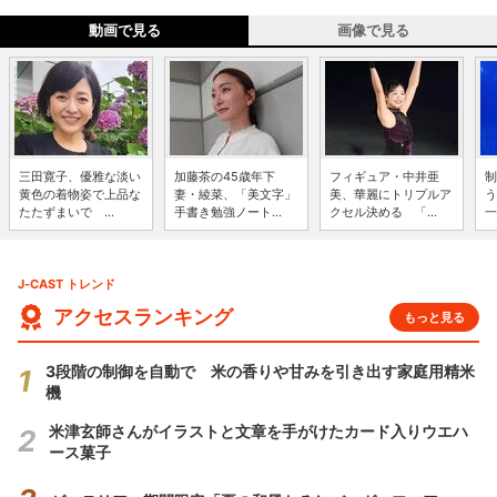
動画で見る
画像で見る
三田寛子、優雅な淡い
加藤茶の45歳年下
フィギュア・中井亜
制
黄色の着物姿で上品な
妻・綾菜、「美文字」
美、華麗にトリプルア
う
たたずまいで ...
手書き勉強ノート...
クセル決める 「...
一
J-CAST トレンド
アクセスランキング
もっと見る
3段階の制御を自動で 米の香りや甘みを引き出す家庭用精米
機
米津玄師さんがイラストと文章を手がけたカード入りウエハ
ース菓子