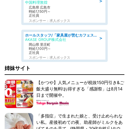
＞
中国料理敦煌
広島県 広島市
時給1,150円～
正社員
スポンサー：求人ボックス
ホールスタッフ/「家具屋が営むカフェスタッフ!」週2日～OK!嬉しいまかない付き/岡山県/浅口郡里庄町
＞
AKASE GROUP株式会社
岡山県 里庄町
時給1,100円～
正社員
スポンサー：求人ボックス
姉妹サイト
【かつや】人気メニューが税抜150円引き&ご
飯大盛り無料!お得すぎる「感謝祭」は8月14
日まで開催中。
「多指症」で生まれた娘と、受け止められな
い私。産後初めての夜、助産師がミルクをあ
げてるのを見て...(静岡県・20代女性)|Jタウ