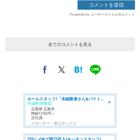
全てのコメントを見る
ホールスタッフ/「未経験者さん&バイトデビューも大歓迎」残業ほぼなし×1日3時間〜勤務OK!フォロー体制も充実/広島県/広島市南区
＞
中国料理敦煌
広島県 広島市
時給1,150円～
正社員
スポンサー：求人ボックス
日払いOKで即日収入/キッチンスタッフ/「原付免許必須」デリバリー業務など、自己成長可能な幅広い仕事に挑戦!髪型自由&ピアス・ネイルOK/茨城県/水戸市