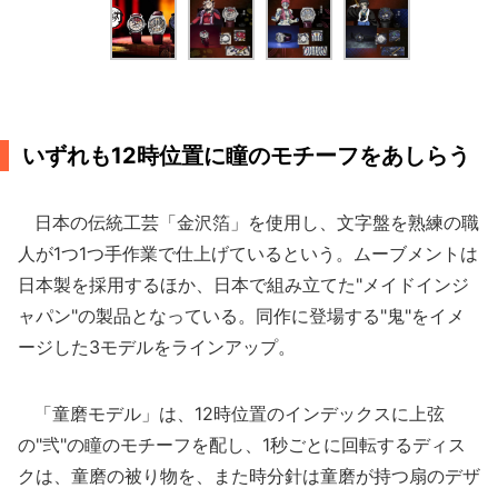
いずれも12時位置に瞳のモチーフをあしらう
日本の伝統工芸「金沢箔」を使用し、文字盤を熟練の職
人が1つ1つ手作業で仕上げているという。ムーブメントは
日本製を採用するほか、日本で組み立てた"メイドインジ
ャパン"の製品となっている。同作に登場する"鬼"をイメ
ージした3モデルをラインアップ。
「童磨モデル」は、12時位置のインデックスに上弦
の"弐"の瞳のモチーフを配し、1秒ごとに回転するディス
クは、童磨の被り物を、また時分針は童磨が持つ扇のデザ