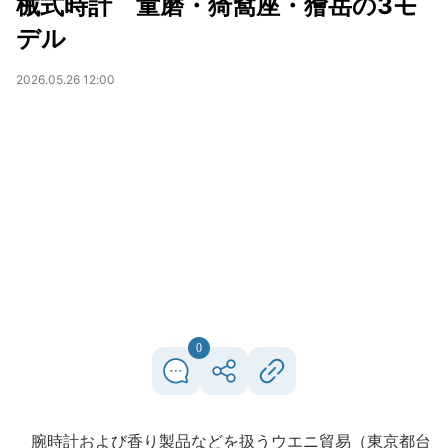
械式時計 童磨・猗窩座・獪岳の3モ
デル
2026.05.26 12:00
0
腕時計および香り製品などを扱うウエニ貿易（東京都台