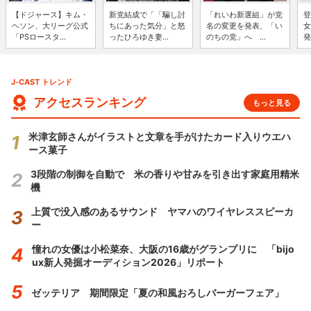
【ドジャース】キム・
新党結成で「「騙し討
「れいわ新選組」が党
登
ヘソン、大リーグ公式
ちにあった気分」と怒
名の変更を発表、「い
女
「PSロースタ...
ったひろゆき妻...
のちの党」へ ...
発
J-CAST トレンド
アクセスランキング
もっと見る
米津玄師さんがイラストと文章を手がけたカード入りウエハ
ース菓子
3段階の制御を自動で 米の香りや甘みを引き出す家庭用精米
機
上質で没入感のあるサウンド ヤマハのワイヤレススピーカ
ー
憧れの女優は小松菜奈、大阪の16歳がグランプリに 「bijo
ux新人発掘オーディション2026」リポート
ゼッテリア 期間限定「夏の和風おろしバーガーフェア」