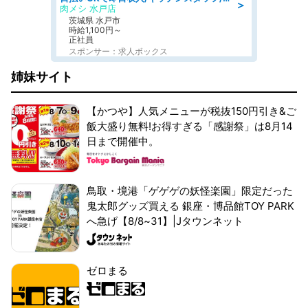
＞
肉メシ 水戸店
茨城県 水戸市
時給1,100円～
正社員
スポンサー：求人ボックス
姉妹サイト
【かつや】人気メニューが税抜150円引き&ご
飯大盛り無料!お得すぎる「感謝祭」は8月14
日まで開催中。
鳥取・境港「ゲゲゲの妖怪楽園」限定だった
鬼太郎グッズ買える 銀座・博品館TOY PARK
へ急げ【8/8~31】|Jタウンネット
ゼロまる