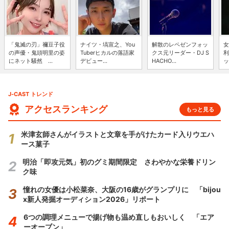
「鬼滅の刃」禰豆子役
ナイツ・塙宣之、You
解散のレペゼンフォッ
女
の声優・鬼頭明里の姿
Tuberヒカルの落語家
クス元リーダー・DJ S
利
にネット騒然 ...
デビュー...
HACHO...
ッ
J-CAST トレンド
アクセスランキング
もっと見る
米津玄師さんがイラストと文章を手がけたカード入りウエハ
ース菓子
明治「即攻元気」初のグミ期間限定 さわやかな栄養ドリン
ク味
憧れの女優は小松菜奈、大阪の16歳がグランプリに 「bijou
x新人発掘オーディション2026」リポート
6つの調理メニューで揚げ物も温め直しもおいしく 「エア
ーオーブン」